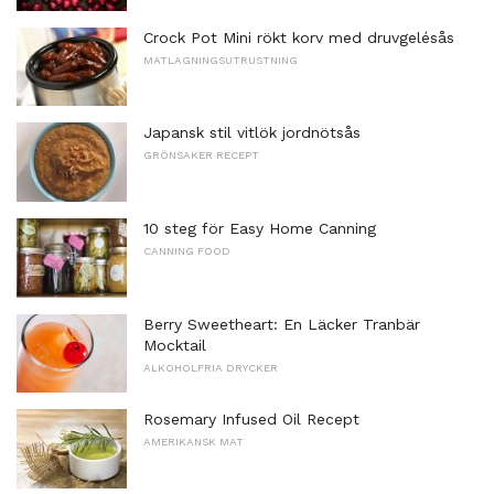
Crock Pot Mini rökt korv med druvgelésås
MATLAGNINGSUTRUSTNING
Japansk stil vitlök jordnötsås
GRÖNSAKER RECEPT
10 steg för Easy Home Canning
CANNING FOOD
Berry Sweetheart: En Läcker Tranbär
Mocktail
ALKOHOLFRIA DRYCKER
Rosemary Infused Oil Recept
AMERIKANSK MAT