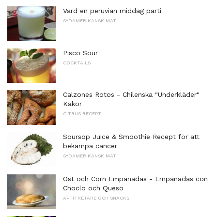
Värd en peruvian middag parti
SYDAMERIKANSK MAT
Pisco Sour
COCKTAILS
Calzones Rotos - Chilenska "Underkläder"
Kakor
CITRUS RECEPT
Soursop Juice & Smoothie Recept för att
bekämpa cancer
SYDAMERIKANSK MAT
Ost och Corn Empanadas - Empanadas con
Choclo och Queso
APTITRETARE OCH SNACKS