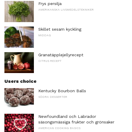
Frys persilja
AMERIKANSKA LIVSMEDELSTEKNIKER
Skillet sesam kyckling
MIDDAG
Granatäpplejellyrecept
CITRUS RECEPT
Users choice
Kentucky Bourbon Balls
SÖDRA DESSERTER
Newfoundland och Labrador
säsongsmässiga frukter och grönsaker
AMERICAN COOKING BASICS