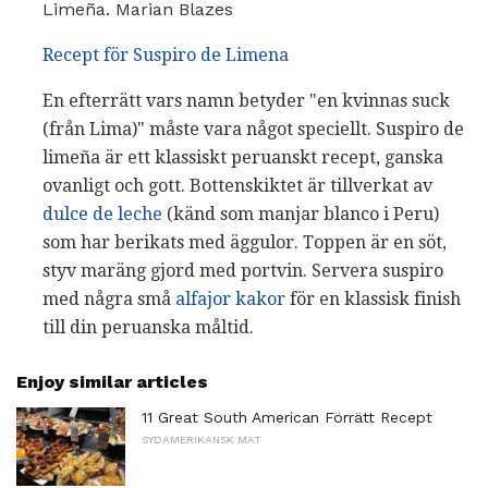
Limeña. Marian Blazes
Recept för Suspiro de Limena
En efterrätt vars namn betyder "en kvinnas suck
(från Lima)" måste vara något speciellt. Suspiro de
limeña är ett klassiskt peruanskt recept, ganska
ovanligt och gott. Bottenskiktet är tillverkat av
dulce de leche
(känd som manjar blanco i Peru)
som har berikats med äggulor. Toppen är en söt,
styv maräng gjord med portvin. Servera suspiro
med några små
alfajor kakor
för en klassisk finish
till din peruanska måltid.
Enjoy similar articles
11 Great South American Förrätt Recept
SYDAMERIKANSK MAT