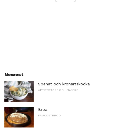
Newest
Spenat och kronärtskocka
APTITRETARE OCH SNACKS
Broa
FRUKOSTBRÖD