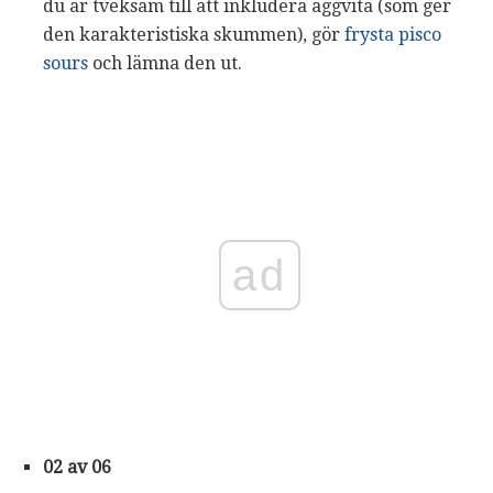
du är tveksam till att inkludera äggvita (som ger
den karakteristiska skummen), gör
frysta pisco
sours
och lämna den ut.
ad
02 av 06