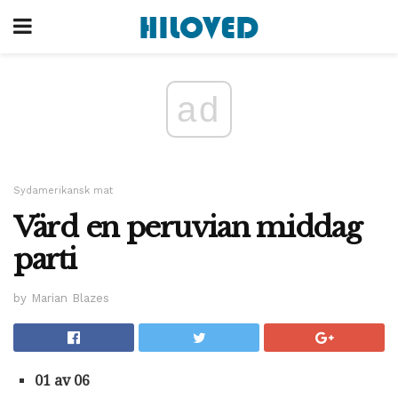
ad
Sydamerikansk mat
Värd en peruvian middag
parti
by Marian Blazes
01 av 06