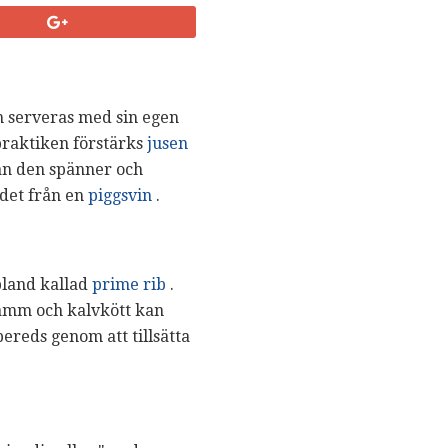
 serveras med sin egen
 praktiken förstärks
jusen
an den spänner och
r det från en
piggsvin
.
bland kallad
prime rib
.
lamm och kalvkött kan
 bereds genom att tillsätta