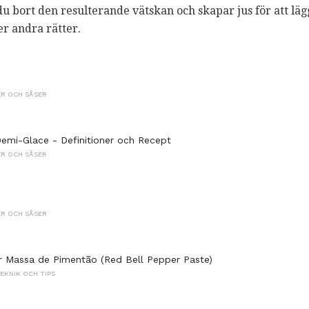
u bort den resulterande vätskan och skapar jus för att lägg
r andra rätter.
R OCH SÅSER
emi-Glace - Definitioner och Recept
R OCH SÅSER
R OCH SÅSER
 Massa de Pimentão (Red Bell Pepper Paste)
KNIK OCH TIPS