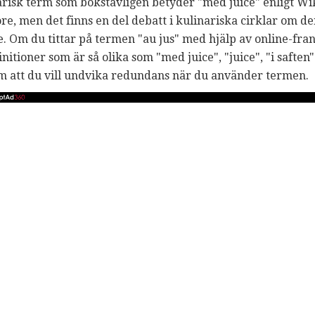
arisk term som bokstavligen betyder "med juice" enligt Wi
Lore, men det finns en del debatt i kulinariska cirklar om 
e. Om du tittar på termen "au jus" med hjälp av online-fran
initioner som är så olika som "med juice", "juice", "i saften
om att du vill undvika redundans när du använder termen.