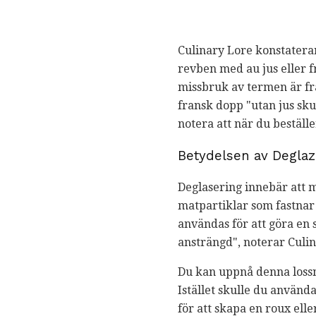
Culinary Lore konstaterar
revben med au jus eller f
missbruk av termen är fra
fransk dopp "utan jus skul
notera att när du beställ
Betydelsen av Deglaz
Deglasering innebär att ma
matpartiklar som fastnar
användas för att göra en 
ansträngd", noterar Culin
Du kan uppnå denna lossni
Istället skulle du använd
för att skapa en roux ell