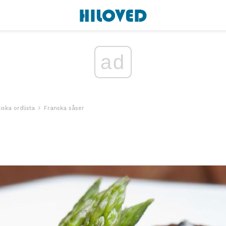
ad
iska ordlista
Franska såser