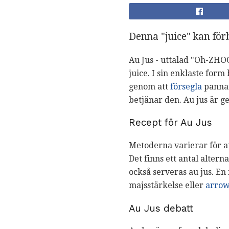
Denna "juice" kan för
Au Jus - uttalad "Oh-ZHOO
juice. I sin enklaste for
genom att
försegla
pannan
betjänar den. Au jus är ge
Recept för Au Jus
Metoderna varierar för at
Det finns ett antal alter
också serveras au jus. En f
majsstärkelse eller
arrow
Au Jus debatt