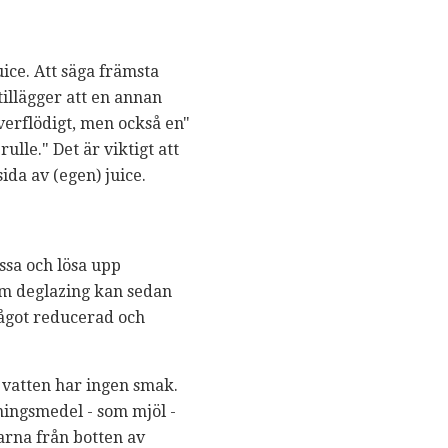
ice. Att säga främsta
tillägger att en annan
verflödigt, men också en"
ulle." Det är viktigt att
ida av (egen) juice.
ossa och lösa upp
om deglazing kan sedan
något reducerad och
 vatten har ingen smak.
kningsmedel - som mjöl -
arna från botten av