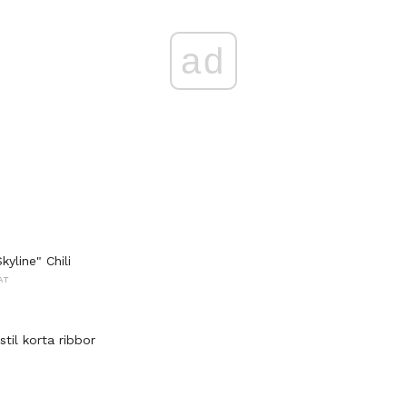
ad
kyline" Chili
AT
til korta ribbor