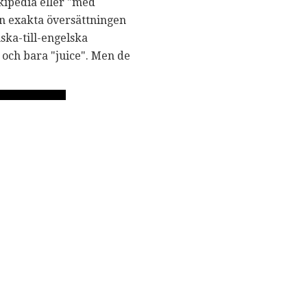
kipedia eller "med
den exakta översättningen
ska-till-engelska
" och bara "juice". Men de