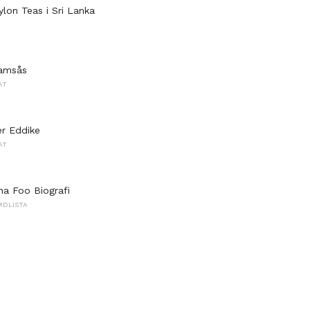
ylon Teas i Sri Lanka
lamsås
AT
r Eddike
AT
a Foo Biografi
RDLISTA