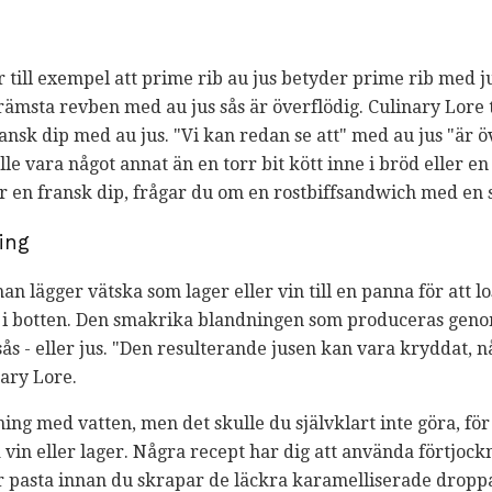
 till exempel att prime rib au jus betyder prime rib med ju
rämsta revben med au jus sås är överflödig. Culinary Lore 
nsk dip med au jus. "Vi kan redan se att" med au jus "är ö
le vara något annat än en torr bit kött inne i bröd eller en r
er en fransk dip, frågar du om en rostbiffsandwich med en s
ing
n lägger vätska som lager eller vin till en panna för att l
 i botten. Den smakrika blandningen som produceras gen
sås - eller jus. "Den resulterande jusen kan vara kryddat, 
ary Lore.
ng med vatten, men det skulle du självklart inte göra, för
a vin eller lager. Några recept har dig att använda förtjoc
er pasta innan du skrapar de läckra karamelliserade dropp