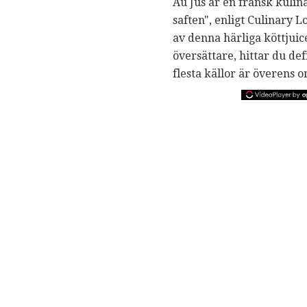
Au Jus är en fransk kulin
saften", enligt Culinary 
av denna härliga köttjuic
översättare, hittar du def
flesta källor är överens 