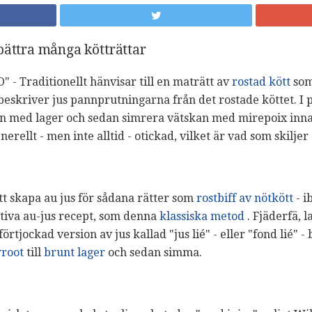
bättra många kötträttar
" - Traditionellt hänvisar till en maträtt av
rostad kött
som
m beskriver jus pannprutningarna från det rostade köttet. I
 med lager och sedan simrera vätskan med mirepoix inn
nerellt - men inte alltid - otickad, vilket är vad som skilje
t skapa au jus för sådana rätter som
rostbiff av nötkött
- i
nativa au-jus recept, som denna
klassiska metod
. Fjäderfä, 
örtjockad version av jus kallad "jus lié" - eller "fond lié" -
root
till
brunt lager
och sedan simma.