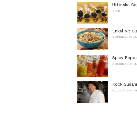
Utforska Ce
TEER
Enkel Vit C
AMERIKANSK M
Spicy Peppe
AMERIKANSK M
Kock Susann
KULINARISKA O