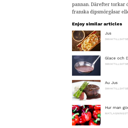
pannan. Därefter torkar d
franska dipsmörgåsar elle
Enjoy similar articles
Jus
SMAKTILLSATSE
Glace och D
SMAKTILLSATSE
Au Jus
SMAKTILLSATSE
Hur man gör
MATLAGNINGSTE