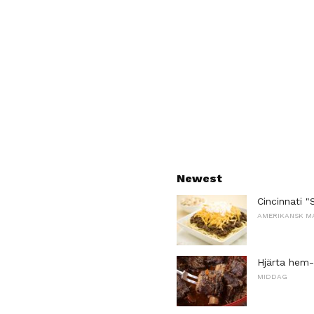
Newest
Cincinnati "S
AMERIKANSK M
Hjärta hem-s
MIDDAG