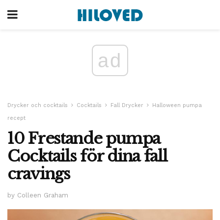
ad
Drycker och cocktails
Cocktails
Fall Drycker
Halloween pumpa
recept
10 Frestande pumpa
Cocktails för dina fall
cravings
by Colleen Graham