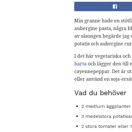
Min granne hade en stötfå
aubergine pasta, några b
av säsongen begärde jag e
potatis och aubergine cur
I det här vegetariska oc
barta
och lägger den till
cayennepeppar. Det är ut
eller använd en soja-ersät
Vad du behöver
2 medium äggplanter
3 medelstora potatisa
2 stora tomater eller