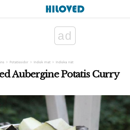
ad
ins
Potatissidor
Indisk mat
Indiska nät
ed Aubergine Potatis Curry