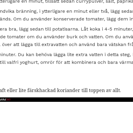
erligare en minut, tillsätt sedan currypulver, salt, papri
dvika bränning, i ytterligare en minut eller två, lägg sedan
nds. Om du använder konserverade tomater, lägg dem inte
era bra, lägg sedan till potatisarna. Låt koka i 4-5 minute
ade tomater om du använder burk och vatten. Om du anv
över att lägga till extravatten och använd bara vätskan f
inuter. Du kan behöva lägga lite extra vatten i detta steg,
till valfri yoghurt, omrör för att kombinera och bara vär
t eller lite färskhackad koriander till toppen av allt.