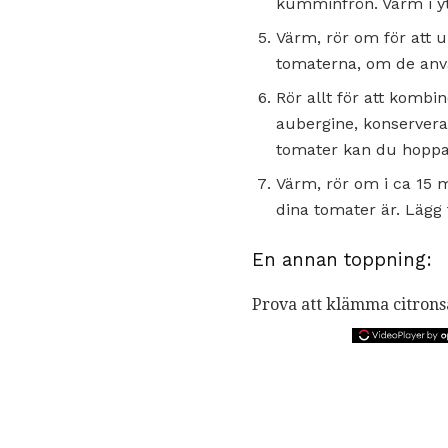
kumminfrön. Värm i ytt
Värm, rör om för att un
tomaterna, om de anvä
Rör allt för att kombin
aubergine, konserver
tomater kan du hoppa 
Värm, rör om i ca 15 m
dina tomater är. Lägg 
En annan toppning:
Prova att klämma citronsaf