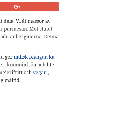
 dela. Vi åt massor av
r parmesan. Mot slutet
odlade auberginerna. Denna
du gör
indisk bhaigan ka
ver, kumminfrön och lite
mejerifritt och
vegan
,
ig måltid.