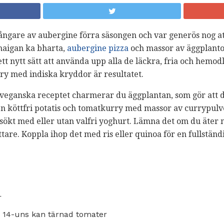
ngare av aubergine förra säsongen och var generös nog att
haigan ka bharta,
aubergine pizza
och massor av äggplanto
tt nytt sätt att använda upp alla de läckra, fria och hem
ry med indiska kryddor är resultatet.
h veganska receptet charmerar du äggplantan, som gör att 
 en köttfri potatis och tomatkurry med massor av currypul
sökt med eller utan valfri yoghurt. Lämna det om du äter 
tare. Koppla ihop det med ris eller quinoa för en fullständ
r
 1 14-uns kan tärnad tomater