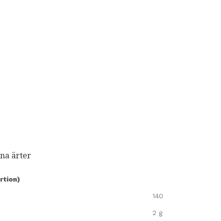
öna ärter
rtion)
140
2 g