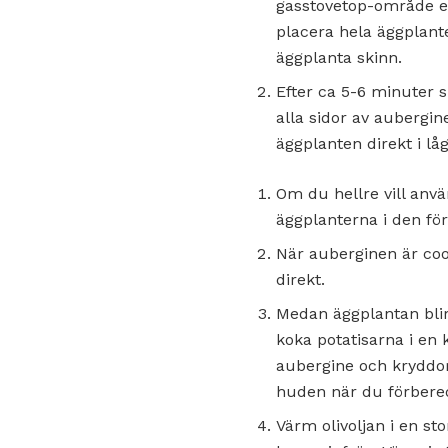
gasstovetop-område el
placera hela äggplante
äggplanta skinn.
Efter ca 5-6 minuter 
alla sidor av aubergi
äggplanten direkt i lå
Om du hellre vill använ
äggplanterna i den för
När auberginen är cool
direkt.
Medan äggplantan blir
koka potatisarna i en
aubergine och kryddor
huden när du förbered
Värm olivoljan i en sto