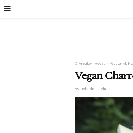
Grönsaker recept
Vegetarisk Ma
Vegan Charr
by Jolinda Hackett