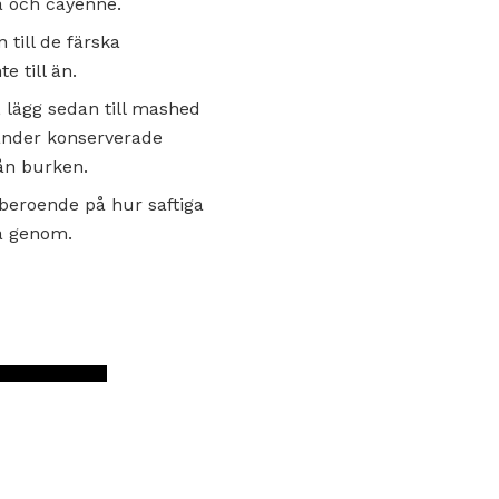
ka och cayenne.
 till de färska
 till än.
r, lägg sedan till mashed
änder konserverade
rån burken.
 beroende på hur saftiga
ma genom.