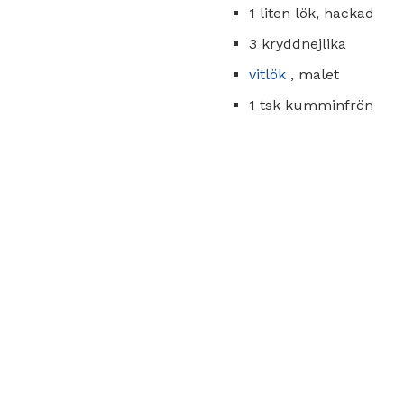
1 liten lök, hackad
3 kryddnejlika
vitlök
, malet
1 tsk kumminfrön