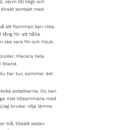
, värm till högt och
i direkt kontakt med
 så att flamman kan röka
tång för att hålla
an ska vara fin och mjuk.
broiler. Placera hela
 ibland.
m du har tur, kommer det
rkoka potatisarna. Du kan
 laga mat tillsammans med
(Jag brukar vilja lämna
r två, tillsätt sedan