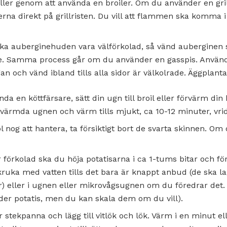
ler genom att använda en broiler. Om du använder en grill
rna direkt på grillristen. Du vill att flammen ska komma 
ska auberginehuden vara välförkolad, så vänd auberginen
ne. Samma process går om du använder en gasspis. Använd 
gan och vänd ibland tills alla sidor är välkolrade. Äggplant
da en köttfärsare, sätt din ugn till broil eller förvärm din 
värmda ugnen och värm tills mjukt, ca 10-12 minuter, vrid
 nog att hantera, ta försiktigt bort de svarta skinnen. O
 förkolad ska du höja potatisarna i ca 1-tums bitar och fö
 kruka med vatten tills det bara är knappt anbud (de ska
) eller i ugnen eller mikrovågsugnen om du föredrar det. 
er potatis, men du kan skala dem om du vill).
r stekpanna och lägg till vitlök och lök. Värm i en minut elle