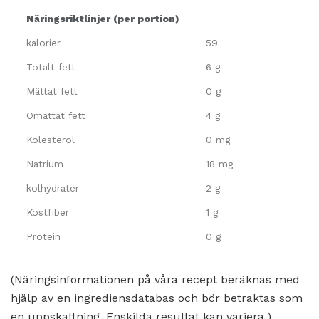
Näringsriktlinjer (per portion)
kalorier
59
Totalt fett
6 g
Mättat fett
0 g
Omättat fett
4 g
Kolesterol
0 mg
Natrium
18 mg
kolhydrater
2 g
Kostfiber
1 g
Protein
0 g
(Näringsinformationen på våra recept beräknas med
hjälp av en ingrediensdatabas och bör betraktas som
en uppskattning. Enskilda resultat kan variera.)