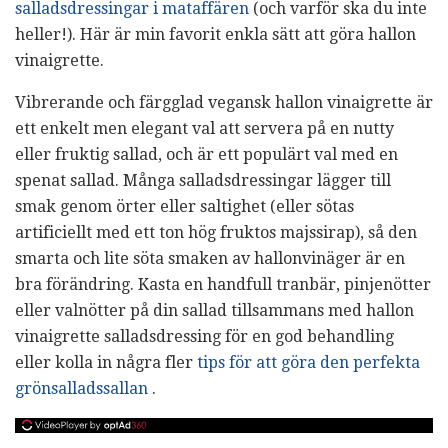
salladsdressingar i mataffären
(och varför ska du inte
heller!). Här är min favorit enkla sätt att göra hallon
vinaigrette.
Vibrerande och färgglad vegansk hallon vinaigrette är
ett enkelt men elegant val att servera på en nutty
eller fruktig sallad, och är ett populärt val med en
spenat sallad. Många salladsdressingar lägger till
smak genom örter eller saltighet (eller sötas
artificiellt med ett ton hög fruktos majssirap), så den
smarta och lite söta smaken av hallonvinäger är en
bra förändring. Kasta en handfull tranbär, pinjenötter
eller valnötter på din sallad tillsammans med hallon
vinaigrette salladsdressing för en god behandling
eller kolla in några fler
tips för att göra den perfekta
grönsalladssallan
.