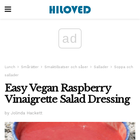
ad
Lunch
Smårätter
Smaktillsatser och såser
Sallader
Soppa och
sallader
Easy Vegan Raspberry
Vinaigrette Salad Dressing
by Jolinda Hackett