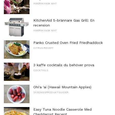
AMERIKANSK MAT
KitchenAid 5-brännare Gas Grill: En
recension
AMERIKANSK MAT
Panko Crusted Oven Fried Friedhaddock
CITRUS RECEPT
3 kaffe cocktails du behöver prova
COCKTAILS
Ohi'a 'ai (Hawaii Mountain Apples)
SÄSONGSPRODUKTGUIDER
Easy Tuna Noodle Casserole Med
Cheddarost Recept