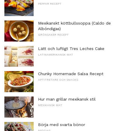
PEPPAR RECEPT
Mexikanskt köttbullssoppa (Caldo de
Albóndigas)
GRÖNSAKER RECEPT
Lätt och luftigt Tres Leches Cake
LATINAMERIKANSK MAT
Chunky Homemade Salsa Recept
APTITRETARE OCH SNACKS
Hur man grillar mexikansk stil
MEXIKANSK MAT
Börja med svarta bönor
MIDDAG