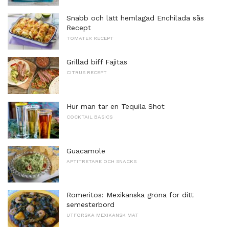
Snabb och lätt hemlagad Enchilada sås
Recept
TOMATER RECEPT
Grillad biff Fajitas
CITRUS RECEPT
Hur man tar en Tequila Shot
COCKTAIL BASICS
Guacamole
APTITRETARE OCH SNACKS
Romeritos: Mexikanska gröna för ditt
semesterbord
UTFORSKA MEXIKANSK MAT