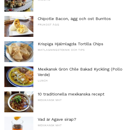
Chipotle Bacon, ägg och ost Burritos
FRUKOST ÄGG
Krispiga Hjälmlagda Tortilla Chips
MATLAGNINGSTEKNIK OCH TIPS
Mexikansk Grön Chile Bakad Kyckling (Pollo
Verde)
LUNCH
10 traditionella mexikanska recept
MEXIKANSK MAT
Vad är Agave sirap?
MEXIKANSK MAT