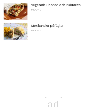
Vegetarisk bönor och risburrito
MIDDAG
Mexikanska påfåglar
MIDDAG
ad