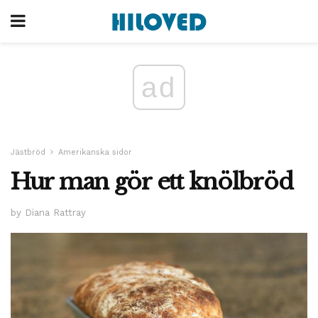
ad
Jästbröd
Amerikanska sidor
Hur man gör ett knölbröd
by Diana Rattray