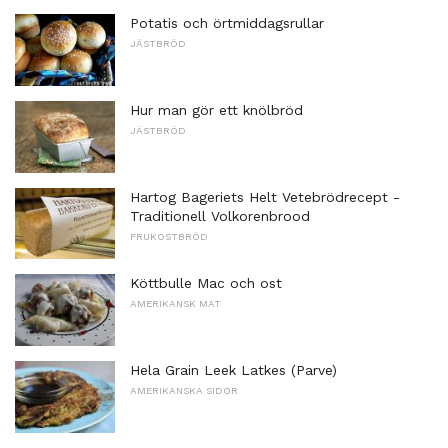
Potatis och örtmiddagsrullar
JÄSTBRÖD
Hur man gör ett knölbröd
JÄSTBRÖD
Hartog Bageriets Helt Vetebrödrecept -
Traditionell Volkorenbrood
FRUKOSTBRÖD
Köttbulle Mac och ost
AMERIKANSK MAT
Hela Grain Leek Latkes (Parve)
AMERIKANSKA SIDOR