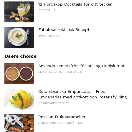
12 Horoskop Cocktails för ditt tecken
COCKTAILS
Fabulous rökt fisk Recept
EUROPEISK MAT
Users choice
Använda senapsfrön för att laga indisk mat
SMAKTILLSATSER OCH SÅSER
Colombianska Empanadas - Fried
Empanadas med nötkött och Potatisfyllning
GRÖNSAKER RECEPT
Passion Fruktkarameller
AMERIKANSKA EFTERRÄTTER