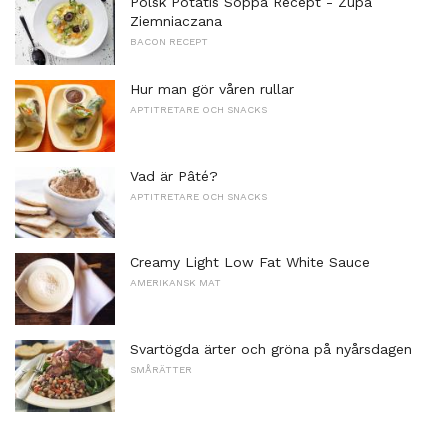
Polsk Potatis Soppa Recept - Zupa
Ziemniaczana
BACON RECEPT
Hur man gör våren rullar
APTITRETARE OCH SNACKS
Vad är Pâté?
APTITRETARE OCH SNACKS
Creamy Light Low Fat White Sauce
AMERIKANSK MAT
Svartögda ärter och gröna på nyårsdagen
SMÅRÄTTER