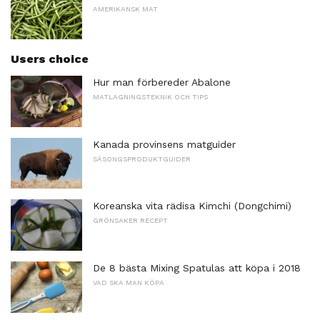
AMERIKANSK MAT
Users choice
Hur man förbereder Abalone
MATLAGNINGSTEKNIK OCH TIPS
Kanada provinsens matguider
SÄSONGSPRODUKTGUIDER
Koreanska vita rädisa Kimchi (Dongchimi)
GRÖNSAKER RECEPT
De 8 bästa Mixing Spatulas att köpa i 2018
VAD SKA MAN KÖPA