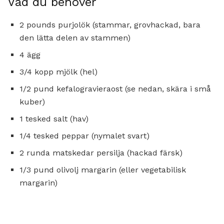
Vad du behöver
2 pounds purjolök (stammar, grovhackad, bara
den lätta delen av stammen)
4 ägg
3/4 kopp mjölk (hel)
1/2 pund kefalogravieraost (se nedan, skära i små
kuber)
1 tesked salt (hav)
1/4 tesked peppar (nymalet svart)
2 runda matskedar persilja (hackad färsk)
1/3 pund olivolj margarin (eller vegetabilisk
margarin)