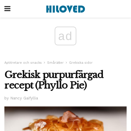
ad
Aptitretare och snacks
Smårätter
Grekiska sidor
Grekisk purpurfärgad
recept (Phyllo Pie)
by Nancy Gaifyllia