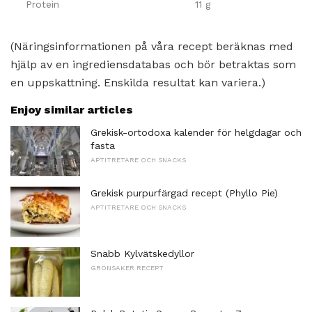
Protein
11 g
(Näringsinformationen på våra recept beräknas med
hjälp av en ingrediensdatabas och bör betraktas som
en uppskattning. Enskilda resultat kan variera.)
Enjoy similar articles
Grekisk-ortodoxa kalender för helgdagar och
fasta
APTITRETARE OCH SNACKS
Grekisk purpurfärgad recept (Phyllo Pie)
APTITRETARE OCH SNACKS
Snabb Kylvätskedyllor
GRÖNSAKER RECEPT