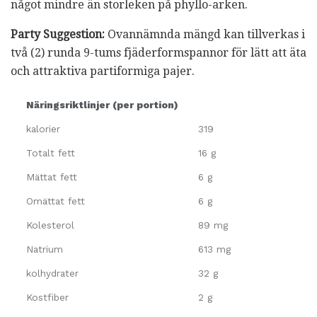
något mindre än storleken på phyllo-arken.
Party Suggestion:
Ovannämnda mängd kan tillverkas i
två (2) runda 9-tums fjäderformspannor för lätt att äta
och attraktiva partiformiga pajer.
Näringsriktlinjer (per portion)
kalorier
319
Totalt fett
16 g
Mättat fett
6 g
Omättat fett
6 g
Kolesterol
89 mg
Natrium
613 mg
kolhydrater
32 g
Kostfiber
2 g