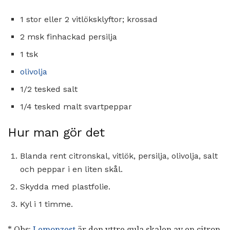
1 stor eller 2 vitlöksklyftor; krossad
2 msk finhackad persilja
1 tsk
olivolja
1/2 tesked salt
1/4 tesked malt svartpeppar
Hur man gör det
Blanda rent citronskal, vitlök, persilja, olivolja, salt
och peppar i en liten skål.
Skydda med plastfolie.
Kyl i 1 timme.
* Obs:
Lemonzest
är den yttre gula skalen av en citron.