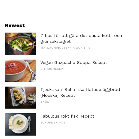
Newest
7 tips för att göra det bästa kött- och
grönsakslagret
MATLAGNINGSTEKNIK OCH TIPS
Vegan Gazpacho Soppa Recept
CITRUS RECEPT
Tjeckiska / Böhmiska flätade äggbröd
(Houska) Recept
BRÖD
Fabulous rökt fisk Recept
EUROPEISK MAT