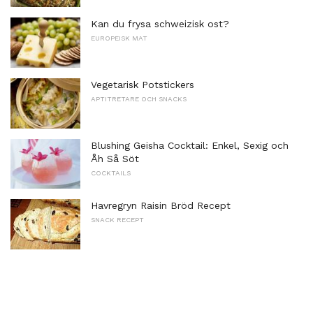
Kan du frysa schweizisk ost?
EUROPEISK MAT
Vegetarisk Potstickers
APTITRETARE OCH SNACKS
Blushing Geisha Cocktail: Enkel, Sexig och
Åh Så Söt
COCKTAILS
Havregryn Raisin Bröd Recept
SNACK RECEPT