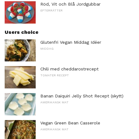
Röd, Vit och Blå Jordgubbar
EFTERRÄTTER
Users choice
Glutenfri Vegan Middag Idéer
MIDDAG
Chili med cheddarostrecept
TOMATER RECEPT
Banan Daiquiri Jelly Shot Recept (skytt)
AMERIKANSK MAT
Vegan Green Bean Casserole
AMERIKANSK MAT