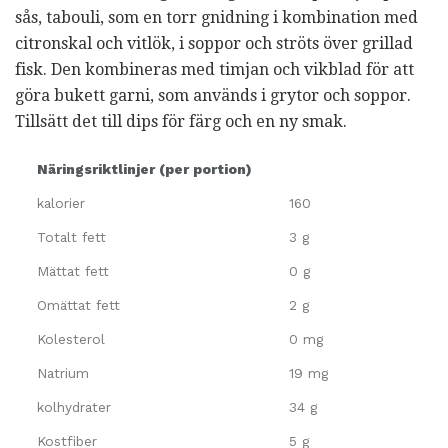
sås, tabouli, som en torr gnidning i kombination med
citronskal och vitlök, i soppor och ströts över grillad
fisk. Den kombineras med timjan och vikblad för att
göra bukett garni, som används i grytor och soppor.
Tillsätt det till dips för färg och en ny smak.
Näringsriktlinjer (per portion)
kalorier
160
Totalt fett
3 g
Mättat fett
0 g
Omättat fett
2 g
Kolesterol
0 mg
Natrium
19 mg
kolhydrater
34 g
Kostfiber
5 g