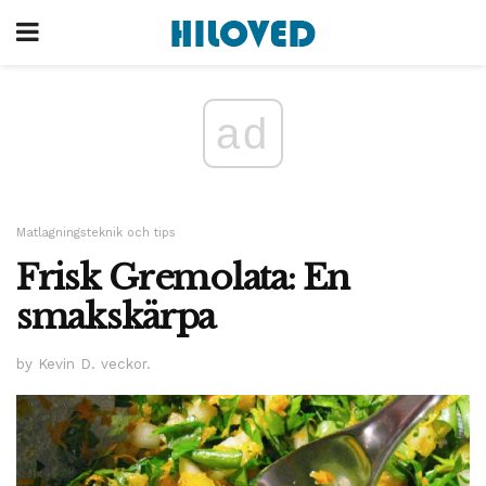
ad
Matlagningsteknik och tips
Frisk Gremolata: En
smakskärpa
by Kevin D. veckor.