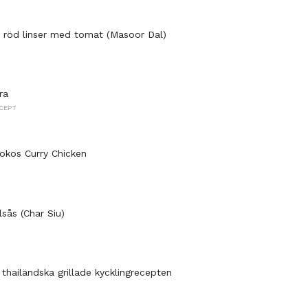
r röd linser med tomat (Masoor Dal)
ra
CEPT
okos Curry Chicken
llsås (Char Siu)
 thailändska grillade kycklingrecepten