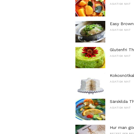
ASIATISK MAT
Easy Brown 
ASIATISK MAT
Glutenfri T
ASIATISK MAT
Kokosnötka
ASIATISK MAT
Särskilda T
ASIATISK MAT
Hur man gör 
RECEPT PER RE