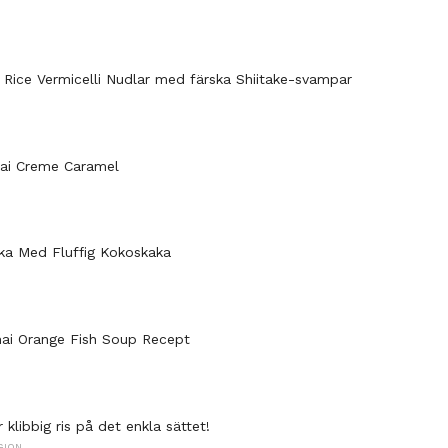
Rice Vermicelli Nudlar med färska Shiitake-svampar
hai Creme Caramel
ka Med Fluffig Kokoskaka
hai Orange Fish Soup Recept
klibbig ris på det enkla sättet!
GION