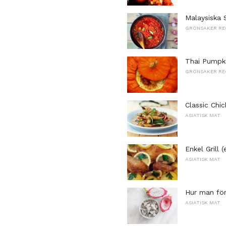
Malaysiska
GRÖNSAKER RE
Thai Pumpk
GRÖNSAKER RE
Classic Chi
ASIATISK MAT
Enkel Grill 
ASIATISK MAT
Hur man för
ASIATISK MAT