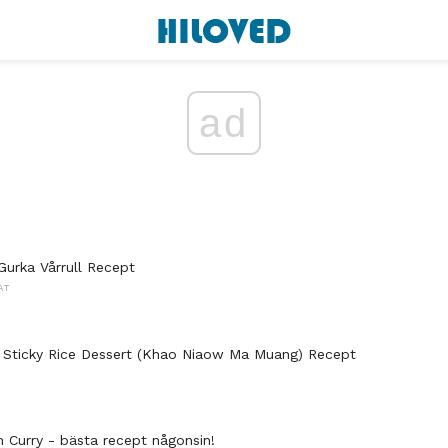
ad
Gurka Vårrull Recept
AT
 Sticky Rice Dessert (Khao Niaow Ma Muang) Recept
n Curry - bästa recept någonsin!