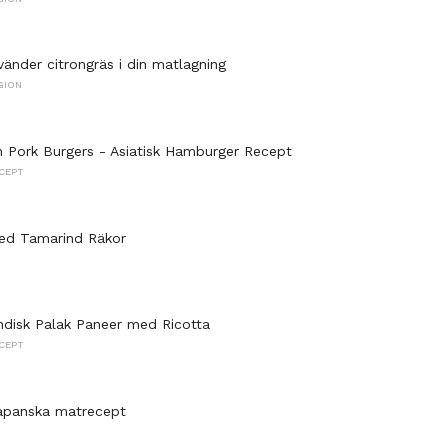
änder citrongräs i din matlagning
GION
in Pork Burgers - Asiatisk Hamburger Recept
CEPT
ried Tamarind Räkor
Indisk Palak Paneer med Ricotta
CEPT
japanska matrecept