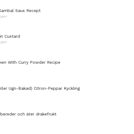
 Sambal Saus Recept
CEPT
in Custard
CEPT
cken With Curry Powder Recipe
(eller Ugn-Bakad) Citron-Peppar Kyckling
bereder och äter drakefrukt