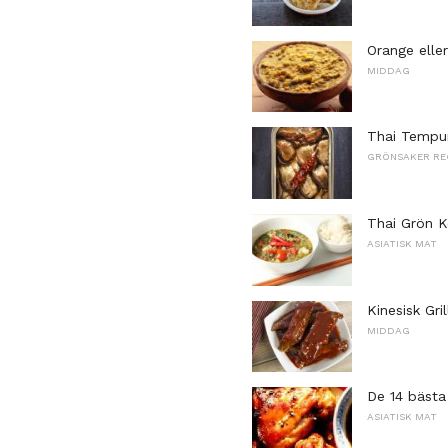
Orange elle
MIDDAG
Thai Tempu
GRÖNSAKER RE
Thai Grön K
ASIATISK MAT
Kinesisk Gri
MIDDAG
De 14 bästa
ASIATISK MAT