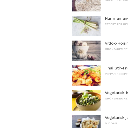
Hur man anv
RECEPT PER RE
Vitlök-Hois
GRÖNSAKER RE
Thai Stir-F
PEPPAR RECEPT
Vegetarisk 
GRÖNSAKER RE
Vegetarisk 
MIDDAG