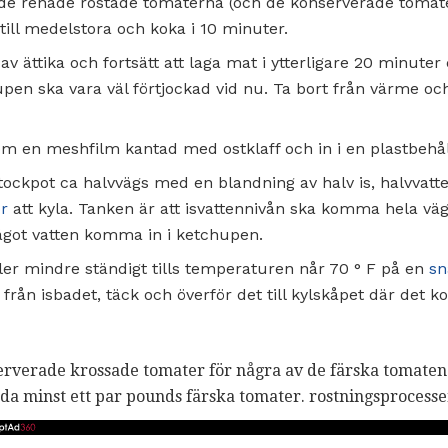
ök, de renade rostade tomaterna (och de konserverade tom
ill medelstora och koka i 10 minuter.
 av ättika och fortsätt att laga mat i ytterligare 20 minuter
upen ska vara väl förtjockad vid nu. Ta bort från värme o
 en meshfilm kantad med ostklaff och in i en plastbehål
stockpot ca halvvägs med en blandning av halv is, halvvat
ör
att kyla. Tanken är att isvattennivån ska komma hela vä
något vatten komma in i ketchupen.
er mindre ständigt tills temperaturen når 70 ° F på en
sn
från isbadet, täck och överför det till kylskåpet där det k
rverade krossade tomater för några av de färska tomaten 
nda minst ett par pounds färska tomater. rostningsprocess