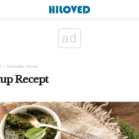
ad
t
Grönsaker recept
up Recept