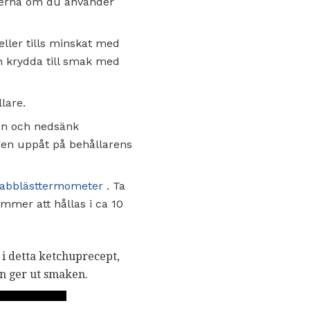
aterna om du använder
 eller tills minskat med
ch krydda till smak med
lare.
ten och nedsänk
gen uppåt på behållarens
abblästtermometer
. Ta
ommer att hållas i ca 10
i detta ketchuprecept,
en ger ut smaken.