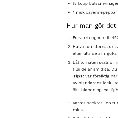
½ kopp balsamvinäge
1 msk cayennepeppar (
Hur man gör det
Förvärm ugnen till 450
Halva tomaterna, driz
eller tills de är mjuk
Låt tomaten svalna i 
tills de är smidiga. D
Tips:
Var försiktig nä
av bländarens lock. Bö
öka blandningshastigh
Varma sockret i en tu
minut.