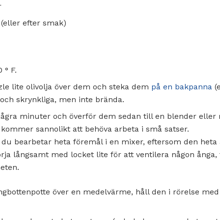
r
eller efter smak)
 ° F.
zle lite olivolja över dem och steka dem
på en bakpanna
(e
a och skrynkliga, men inte brända.
några minuter och överför dem sedan till en blender elle
u kommer sannolikt att behöva arbeta i små satser.
r du bearbetar heta föremål i en mixer, eftersom den heta
rja långsamt med locket lite för att ventilera någon ånga,
eten.
ngbottenpotte över en medelvärme, håll den i rörelse med