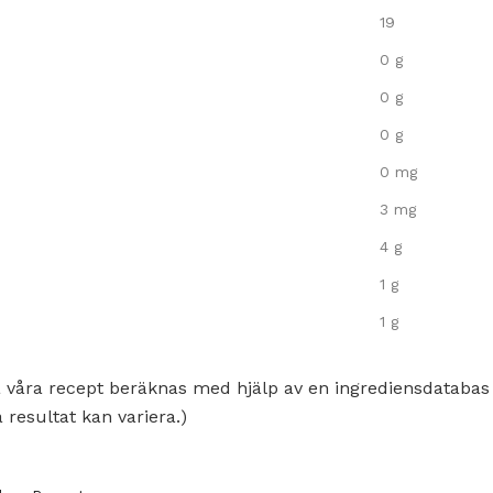
19
0 g
0 g
0 g
0 mg
3 mg
4 g
1 g
1 g
 våra recept beräknas med hjälp av en ingrediensdatabas
 resultat kan variera.)