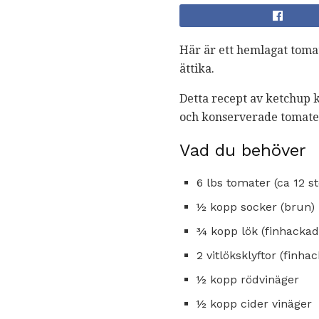
Här är ett hemlagat toma
ättika.
Detta recept av ketchup 
och konserverade tomate
Vad du behöver
6 lbs tomater (ca 12 s
½ kopp socker (brun)
¾ kopp lök (finhackad
2 vitlöksklyftor (finha
½ kopp rödvinäger
½ kopp cider vinäger