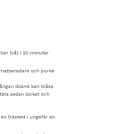
ller två) i 20 minuter
r matberedare och puree
 ångan ibland kan blåsa
 täta sedan locket och
 en träsked i ungefär en