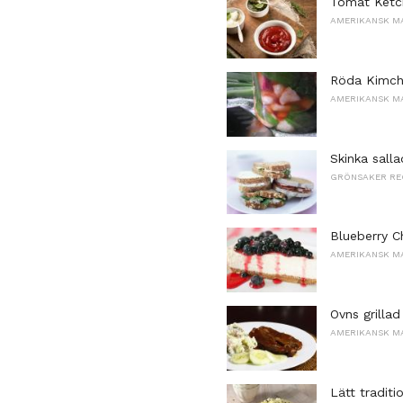
Tomat Ketc
AMERIKANSK M
Röda Kimch
AMERIKANSK M
Skinka sall
GRÖNSAKER RE
Blueberry 
AMERIKANSK M
Ovns grillad
AMERIKANSK M
Lätt traditi