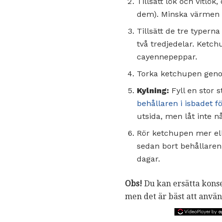
Tillsätt lök och vitl
dem). Minska värmen t
Tillsätt de tre typerna
två tredjedelar. Ketch
cayennepeppar.
Torka ketchupen genom
Kylning:
Fyll en stor 
behållaren i isbadet f
utsida, men låt inte 
Rör ketchupen mer ell
sedan bort behållaren 
dagar.
Obs!
Du kan ersätta konse
men det är bäst att anvä