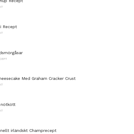
hup Recept
AT
i Recept
AT
adsmörgåsar
CEPT
Cheesecake Med Graham Cracker Crust
AT
 nötkött
AT
onellt irländskt Champrecept