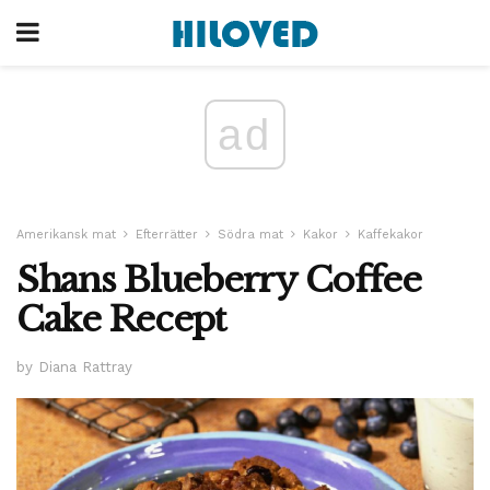
ad
Amerikansk mat
Efterrätter
Södra mat
Kakor
Kaffekakor
Shans Blueberry Coffee
Cake Recept
by Diana Rattray