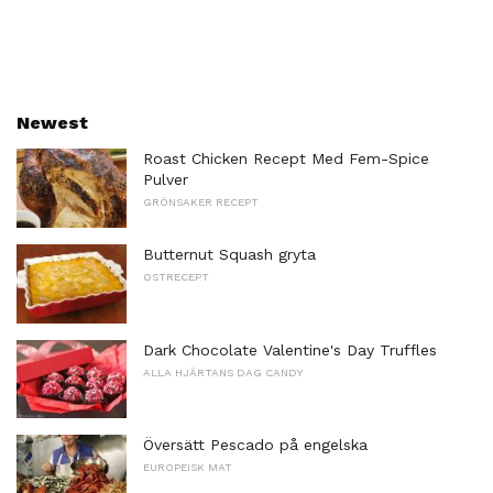
Newest
Roast Chicken Recept Med Fem-Spice
Pulver
GRÖNSAKER RECEPT
Butternut Squash gryta
OSTRECEPT
Dark Chocolate Valentine's Day Truffles
ALLA HJÄRTANS DAG CANDY
Översätt Pescado på engelska
EUROPEISK MAT