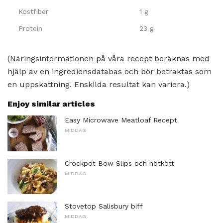
Kostfiber
1 g
Protein
23 g
(Näringsinformationen på våra recept beräknas med
hjälp av en ingrediensdatabas och bör betraktas som
en uppskattning. Enskilda resultat kan variera.)
Enjoy similar articles
Easy Microwave Meatloaf Recept
MIDDAG
Crockpot Bow Slips och nötkött
MIDDAG
Stovetop Salisbury biff
MIDDAG