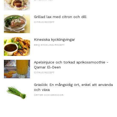
Grillad lax med citron och dill
CITRUS RECEPT
Kinesiska kycklingvingar
BBQ KYCKLING RECEPT
Apelsinjuice och torkad aprikossmoothie -
Qamar El-Deen
CITRUS RECEPT
Gräslök: En mångsidig ört, enkel att använda
och växa
ÖRTER OCH KRYDDOR