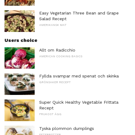
Easy Vegetarian Three Bean and Grape
Salad Recept
AMERIKANSK MAT
Users choice
Allt om Radicchio
AMERICAN COOKING BASICS
Fyllda svampar med spenat och skinka
GRÖNSAKER RECEPT
Super Quick Healthy Vegetable Frittata
Recept
FRUKOST ÄGG
Tyska plommon dumplings
EFTERRÄTTER