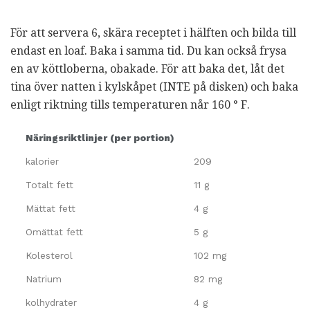
För att servera 6, skära receptet i hälften och bilda till
endast en loaf. Baka i samma tid. Du kan också frysa
en av köttloberna, obakade. För att baka det, låt det
tina över natten i kylskåpet (INTE på disken) och baka
enligt riktning tills temperaturen når 160 ° F.
Näringsriktlinjer (per portion)
kalorier
209
Totalt fett
11 g
Mättat fett
4 g
Omättat fett
5 g
Kolesterol
102 mg
Natrium
82 mg
kolhydrater
4 g