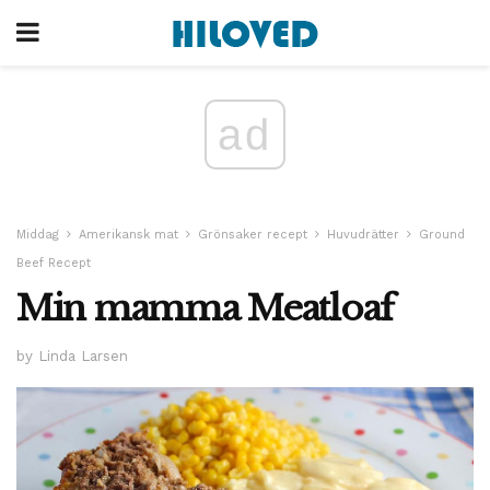
ad
Middag
Amerikansk mat
Grönsaker recept
Huvudrätter
Ground
Beef Recept
Min mamma Meatloaf
by Linda Larsen