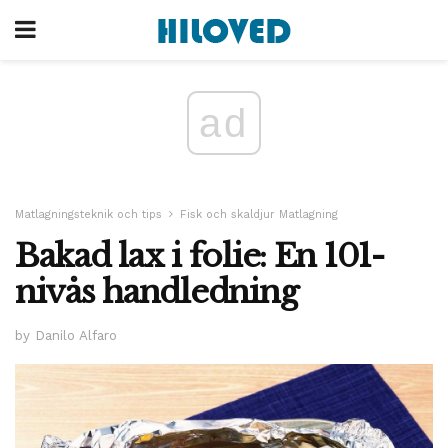
ad
Matlagningsteknik och tips
Fisk och skaldjur Matlagning
Bakad lax i folie: En 101-
nivås handledning
by Danilo Alfaro