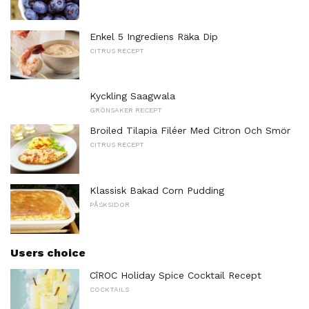
Enkel 5 Ingrediens Räka Dip
CITRUS RECEPT
Kyckling Saagwala
GRÖNSAKER RECEPT
Broiled Tilapia Filéer Med Citron Och Smör
CITRUS RECEPT
Klassisk Bakad Corn Pudding
PÅSKSIDOR
Users choice
CîROC Holiday Spice Cocktail Recept
COCKTAILS