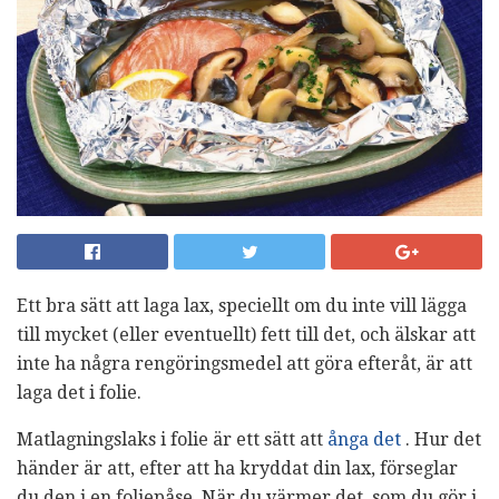
Ett bra sätt att laga lax, speciellt om du inte vill lägga
till mycket (eller eventuellt) fett till det, och älskar att
inte ha några rengöringsmedel att göra efteråt, är att
laga det i folie.
Matlagningslaks i folie är ett sätt att
ånga det
. Hur det
händer är att, efter att ha kryddat din lax, förseglar
du den i en foliepåse. När du värmer det, som du gör i