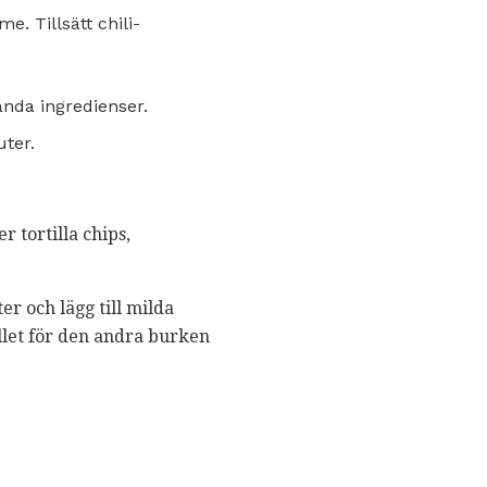
. Tillsätt chili-
anda ingredienser.
uter.
er tortilla chips,
r och lägg till milda
tället för den andra burken