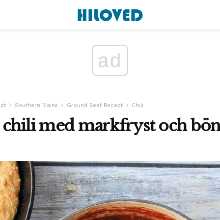
ad
pt
Southern Mains
Ground Beef Recept
Chili
 chili med markfryst och bö