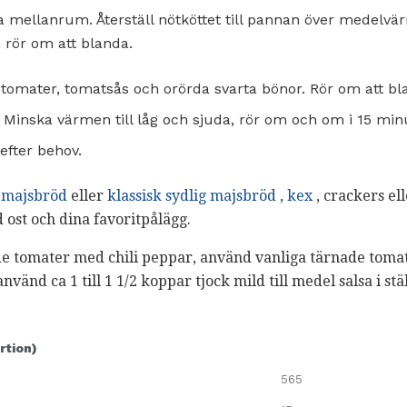
ellanrum. Återställ nötköttet till pannan över medelvärme
rör om att blanda.
 tomater, tomatsås och orörda svarta bönor. Rör om att bl
r. Minska värmen till låg och sjuda, rör om och om i 15 min
 efter behov.
 majsbröd
eller
klassisk sydlig majsbröd
,
kex
, crackers ell
ost och dina favoritpålägg.
e tomater med chili peppar, använd vanliga tärnade tomate
använd ca 1 till 1 1/2 koppar tjock mild till medel salsa i s
rtion)
565