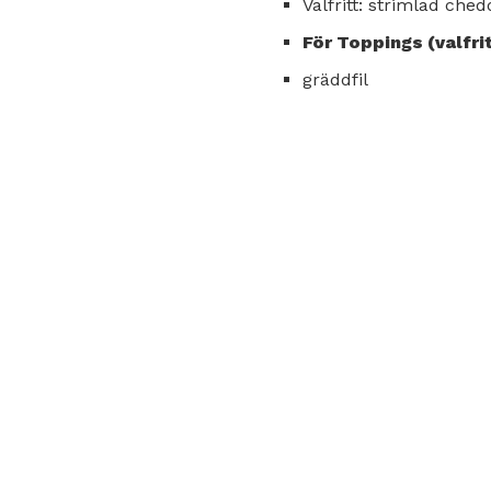
Valfritt: strimlad che
För Toppings (valfrit
gräddfil