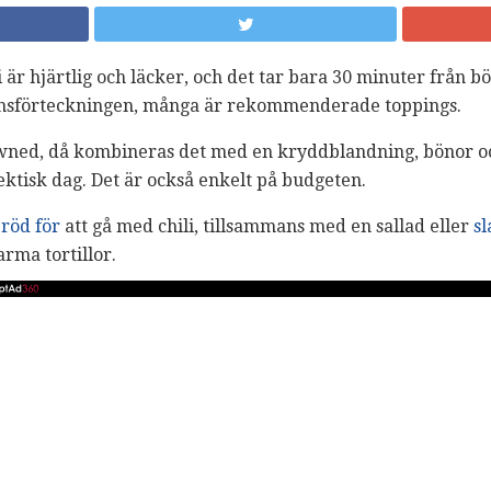
är hjärtlig och läcker, och det tar bara 30 minuter från bör
ensförteckningen, många är rekommenderade toppings.
owned, då kombineras det med en kryddblandning, bönor o
ektisk dag. Det är också enkelt på budgeten.
röd för
att gå med chili, tillsammans med en sallad eller
s
rma tortillor.