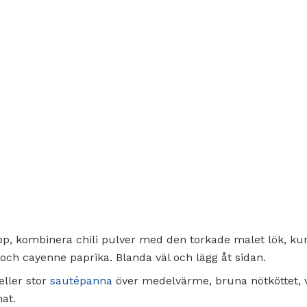
kopp, kombinera chili pulver med den torkade malet lök, k
 och cayenne paprika. Blanda väl och lägg åt sidan.
eller stor
sautépanna
över medelvärme, bruna nötköttet, 
at.