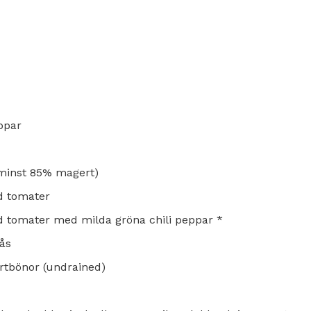
ppar
(minst 85% magert)
ad tomater
ad tomater med milda gröna chili peppar *
ås
vartbönor (undrained)