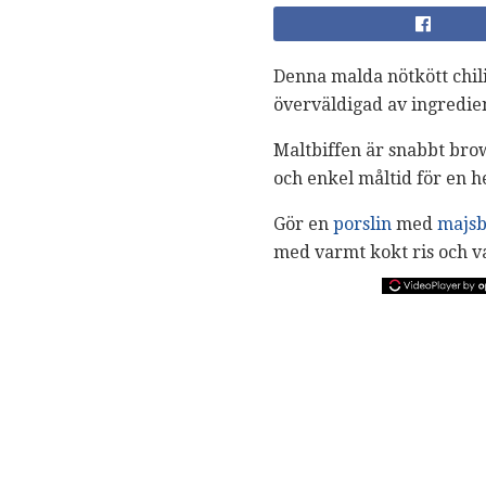
Denna malda nötkött chili 
överväldigad av ingredi
Maltbiffen är snabbt br
och enkel måltid för en h
Gör en
porslin
med
majsb
med varmt kokt ris och va