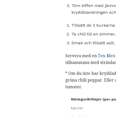
Töm biffen med jämna m
kryddblandningen och 
Tillsätt de 2 burkarna
Ta chili till en simme
Smak och tillsätt salt,
Servera med en
Tex-Mex
tillsammans med strimlad 
* Om du inte har kryddad
gröna chili peppar. Eller 
tomater.
Näringsriktlinjer (per po
kalorier