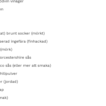
ödvin vinäger
en
kat) brunt socker (mörkt)
iserad ingefära (finhackad)
 (mörk)
orcestershire sås
sco sås (eller mer att smaka)
hilipulver
r (jordad)
nap
smak)