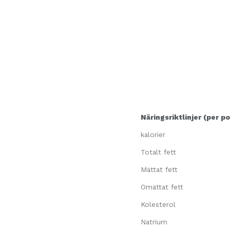
Näringsriktlinjer (per po
kalorier
Totalt fett
Mättat fett
Omättat fett
Kolesterol
Natrium