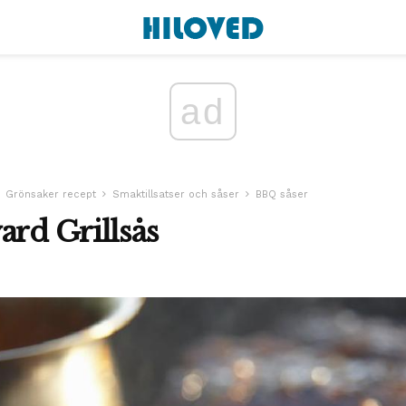
ad
Grönsaker recept
Smaktillsatser och såser
BBQ såser
ard Grillsås