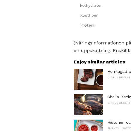
kolhydrater
Kostfiber
Protein
(Näringsinformationen på
en uppskattning. Enskilda
Enjoy similar articles
Hemlagad b
CITRUS RECEPT
Sheila Backy
CITRUS RECEPT
Historien o
SMAKTILLSATSE