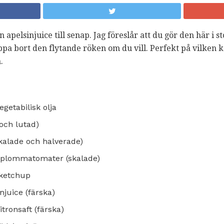
n apelsinjuice till senap. Jag föreslår att du gör den här i s
ppa bort den flytande röken om du vill. Perfekt på vilken k
.
getabilisk olja
och lutad)
(skalade och halverade)
n plommatomater (skalade)
 ketchup
njuice (färska)
tronsaft (färska)