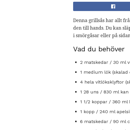
Denna grillsås har allt frå
den till hands. Du kan slä
i smörgåsar eller på sidan
Vad du behöver
2 matskedar / 30 ml ve
1 medium lök (skalad 
4 hela vitlöksklyftor 
1 28 uns / 830 ml ka
1 1/2 koppar / 360 ml
1 kopp / 240 ml apelsi
6 matskedar / 90 ml ci