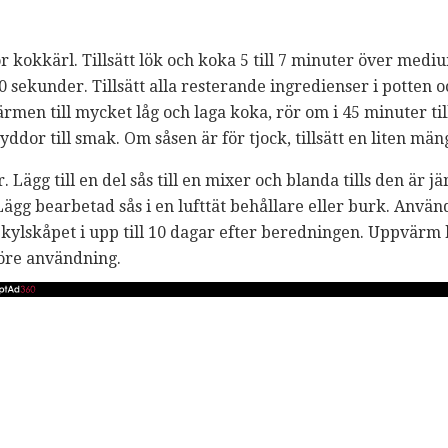
or kokkärl. Tillsätt lök och koka 5 till 7 minuter över medi
30 sekunder. Tillsätt alla resterande ingredienser i potten 
men till mycket låg och laga koka, rör om i 45 minuter till
yddor till smak. Om såsen är för tjock, tillsätt en liten män
. Lägg till en del sås till en mixer och blanda tills den är 
 Lägg bearbetad sås i en lufttät behållare eller burk. Anvä
i kylskåpet i upp till 10 dagar efter beredningen. Uppvärm k
öre användning.