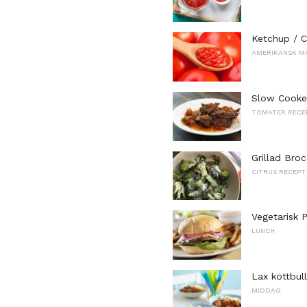
Ketchup / C
AMERIKANSK M
Slow Cooke
TOMATER RECE
Grillad Bro
CITRUS RECEPT
Vegetarisk
LUNCH
Lax köttbull
MIDDAG