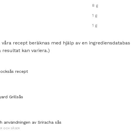
8 g
1 g
1 g
 våra recept beräknas med hjälp av en ingrediensdatabas
 resultat kan variera.)
ocksås recept
ard Grillsås
ch användningen av Sriracha sås
R OCH SÅSER