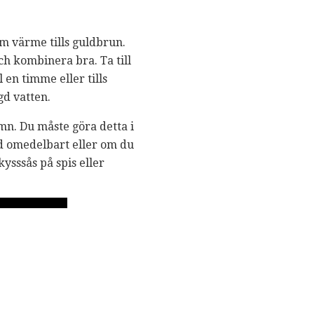
um värme tills guldbrun.
och kombinera bra. Ta till
 en timme eller tills
gd vatten.
jämn. Du måste göra detta i
nd omedelbart eller om du
ysssås på spis eller