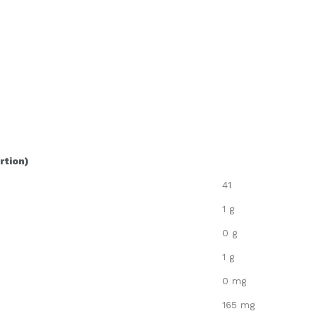
rtion)
41
1 g
0 g
1 g
0 mg
165 mg