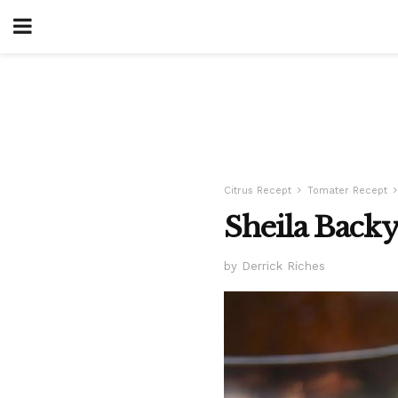
Citrus Recept
Tomater Recept
Sheila Backy
by Derrick Riches