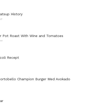
atsup History
AT
r Pot Roast With Wine and Tomatoes
PT
ccoli Recept
 Portobello Champion Burger Med Avokado
ar