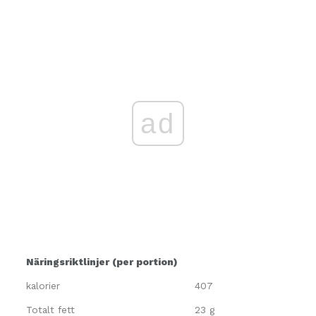
ad
Näringsriktlinjer (per portion)
kalorier
407
Totalt fett
23 g