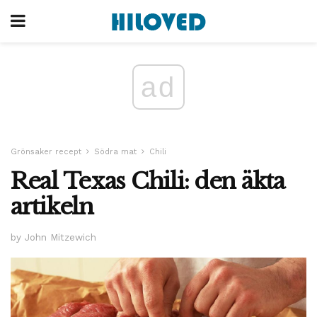
ad
Grönsaker recept
Södra mat
Chili
Real Texas Chili: den äkta
artikeln
by John Mitzewich