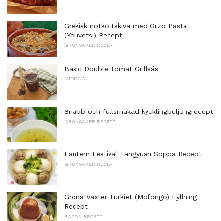
Grekisk nötköttskiva med Orzo Pasta
(Youvetsi) Recept
GRÖNSAKER RECEPT
Basic Double Tomat Grillsås
MIDDAG
Snabb och fullsmakad kycklingbuljongrecept
GRÖNSAKER RECEPT
Lantern Festival Tangyuan Soppa Recept
GRÖNSAKER RECEPT
Gröna Växter Turkiet (Mofongo) Fyllning
Recept
BACON RECEPT