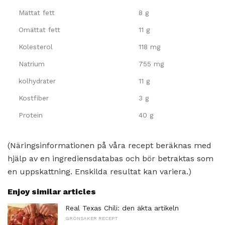
Mättat fett
8 g
Omättat fett
11 g
Kolesterol
118 mg
Natrium
755 mg
kolhydrater
11 g
Kostfiber
3 g
Protein
40 g
(Näringsinformationen på våra recept beräknas med
hjälp av en ingrediensdatabas och bör betraktas som
en uppskattning. Enskilda resultat kan variera.)
Enjoy similar articles
Real Texas Chili: den äkta artikeln
GRÖNSAKER RECEPT