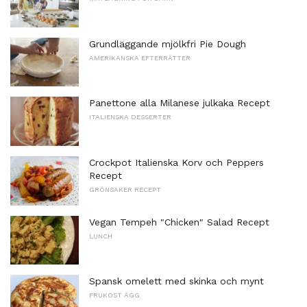
Grundläggande mjölkfri Pie Dough
AMERIKANSKA EFTERRÄTTER
Panettone alla Milanese julkaka Recept
ITALIENSKA DESSERTER
Crockpot Italienska Korv och Peppers
Recept
GRÖNSAKER RECEPT
Vegan Tempeh "Chicken" Salad Recept
LUNCH
Spansk omelett med skinka och mynt
FRUKOST ÄGG