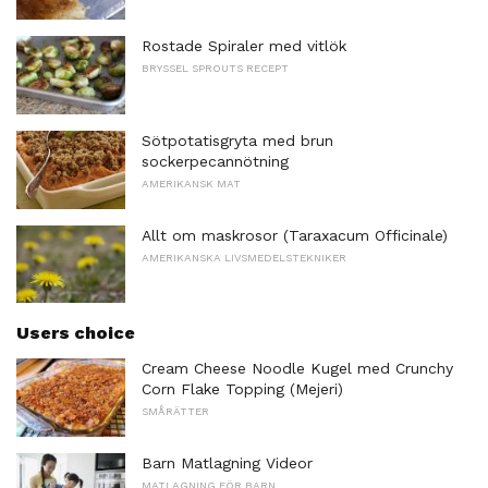
Rostade Spiraler med vitlök
BRYSSEL SPROUTS RECEPT
Sötpotatisgryta med brun
sockerpecannötning
AMERIKANSK MAT
Allt om maskrosor (Taraxacum Officinale)
AMERIKANSKA LIVSMEDELSTEKNIKER
Users choice
Cream Cheese Noodle Kugel med Crunchy
Corn Flake Topping (Mejeri)
SMÅRÄTTER
Barn Matlagning Videor
MATLAGNING FÖR BARN