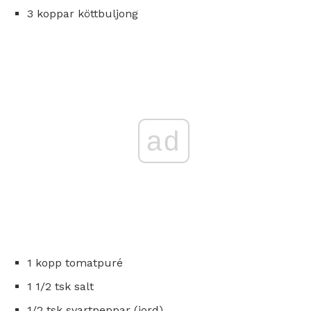
3 koppar köttbuljong
ad
1 kopp tomatpuré
1 1/2 tsk salt
1/2 tsk svartpeppar (jord)