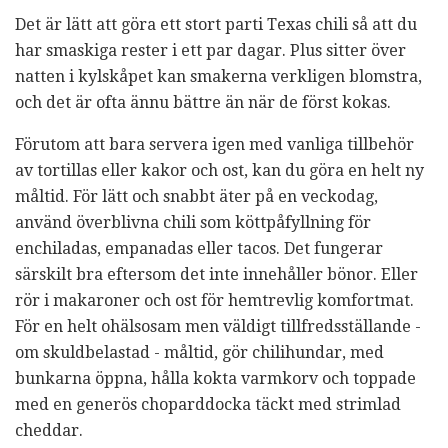
Det är lätt att göra ett stort parti Texas chili så att du
har smaskiga rester i ett par dagar. Plus sitter över
natten i kylskåpet kan smakerna verkligen blomstra,
och det är ofta ännu bättre än när de först kokas.
Förutom att bara servera igen med vanliga tillbehör
av tortillas eller kakor och ost, kan du göra en helt ny
måltid. För lätt och snabbt äter på en veckodag,
använd överblivna chili som köttpåfyllning för
enchiladas, empanadas eller tacos. Det fungerar
särskilt bra eftersom det inte innehåller bönor. Eller
rör i makaroner och ost för hemtrevlig komfortmat.
För en helt ohälsosam men väldigt tillfredsställande -
om skuldbelastad - måltid, gör chilihundar, med
bunkarna öppna, hålla kokta varmkorv och toppade
med en generös choparddocka täckt med strimlad
cheddar.