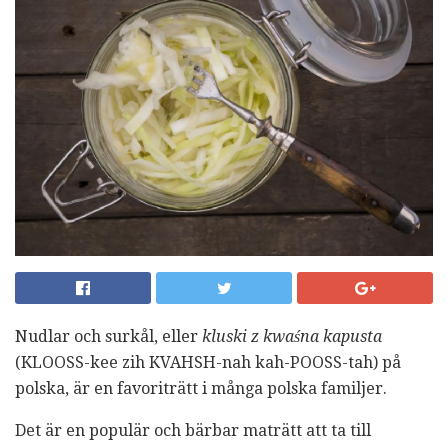
Nudlar och surkål, eller
kluski z kwaśna kapusta
(KLOOSS-kee zih KVAHSH-nah kah-POOSS-tah) på
polska, är en favoriträtt i många polska familjer.
Det är en populär och bärbar maträtt att ta till