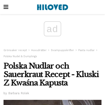
ad
Grönsaker recept
Huvudrätter
Svampuppskrifter
Pasta nudlar
Polska Nudel & Dumplings
Polska Nudlar och
Sauerkraut Recept - Kluski
Z Kwaśna Kapusta
by Barbara Rolek