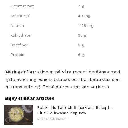
Omättat fett
7 g
Kolesterol
49 mg
Natrium
1,168 mg
kolhydrater
33 g
Kostfiber
5 g
Protein
6 g
(Näringsinformationen på våra recept beräknas med
hjälp av en ingrediensdatabas och bör betraktas som
en uppskattning. Enskilda resultat kan variera.)
Enjoy similar articles
Polska Nudlar och Sauerkraut Recept -
Kluski Z Kwaśna Kapusta
GRÖNSAKER RECEPT