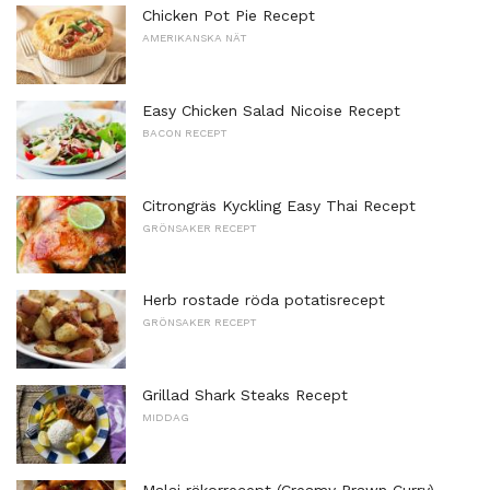
Chicken Pot Pie Recept
AMERIKANSKA NÄT
Easy Chicken Salad Nicoise Recept
BACON RECEPT
Citrongräs Kyckling Easy Thai Recept
GRÖNSAKER RECEPT
Herb rostade röda potatisrecept
GRÖNSAKER RECEPT
Grillad Shark Steaks Recept
MIDDAG
Malai räkorrecept (Creamy Prawn Curry)