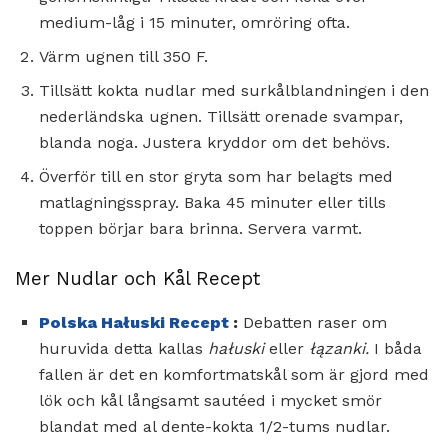
medium-låg i 15 minuter, omröring ofta.
Värm ugnen till 350 F.
Tillsätt kokta nudlar med surkålblandningen i den
nederländska ugnen. Tillsätt orenade svampar,
blanda noga. Justera kryddor om det behövs.
Överför till en stor gryta som har belagts med
matlagningsspray. Baka 45 minuter eller tills
toppen börjar bara brinna. Servera varmt.
Mer Nudlar och Kål Recept
Polska Hałuski Recept
:
Debatten raser om
huruvida detta kallas
hałuski
eller
łązanki.
I båda
fallen är det en komfortmatskål som är gjord med
lök och kål långsamt sautéed i mycket smör
blandat med al dente-kokta 1/2-tums nudlar.