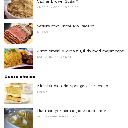
Vad är Brown Sugar?
AMERICAN COOKING BASICS
Whisky rökt Prime Rib Recept
MIDDAG
Arroz Amarillo y Maiz gul ris med majsrecept
LATINAMERIKANSK MAT
Users choice
Klassisk Victoria Sponge Cake Recept
KAKOR
Hur man gör hemlagad vispad smör
APTITRETARE OCH SNACKS