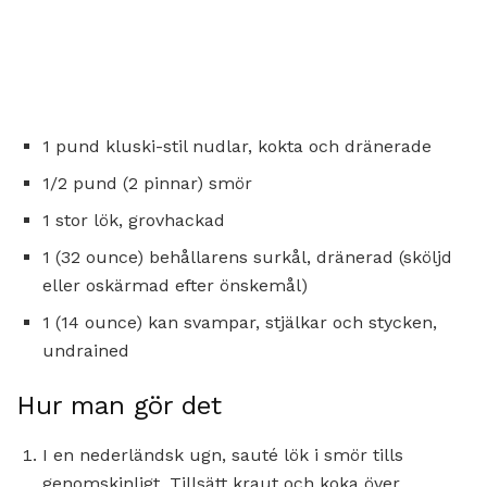
1 pund kluski-stil nudlar, kokta och dränerade
1/2 pund (2 pinnar) smör
1 stor lök, grovhackad
1 (32 ounce) behållarens surkål, dränerad (sköljd
eller oskärmad efter önskemål)
1 (14 ounce) kan svampar, stjälkar och stycken,
undrained
Hur man gör det
I en nederländsk ugn, sauté lök i smör tills
genomskinligt. Tillsätt kraut och koka över