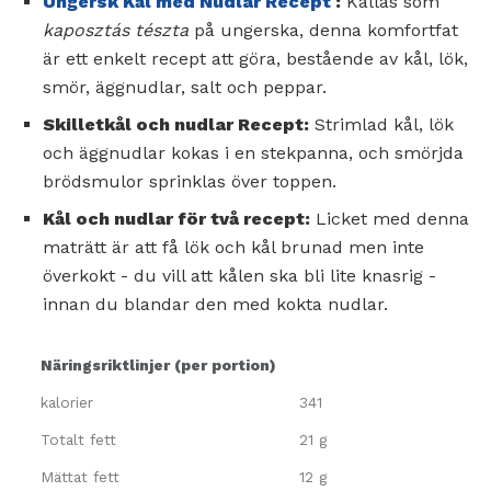
Ungersk Kål med Nudlar Recept
:
Kallas som
kaposztás tészta
på ungerska, denna komfortfat
är ett enkelt recept att göra, bestående av kål, lök,
smör, äggnudlar, salt och peppar.
Skilletkål och nudlar Recept:
Strimlad kål, lök
och äggnudlar kokas i en stekpanna, och smörjda
brödsmulor sprinklas över toppen.
Kål och nudlar för två recept:
Licket med denna
maträtt är att få lök och kål brunad men inte
överkokt - du vill att kålen ska bli lite knasrig -
innan du blandar den med kokta nudlar.
Näringsriktlinjer (per portion)
kalorier
341
Totalt fett
21 g
Mättat fett
12 g