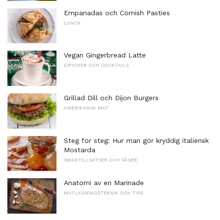
Empanadas och Cornish Pasties
LUNCH
Vegan Gingerbread Latte
DRYCKER OCH COCKTAILS
Grillad Dill och Dijon Burgers
AMERIKANSK MAT
Steg för steg: Hur man gör kryddig italiensk
Mostarda
SMAKTILLSATSER OCH SÅSER
Anatomi av en Marinade
MATLAGNINGSTEKNIK OCH TIPS