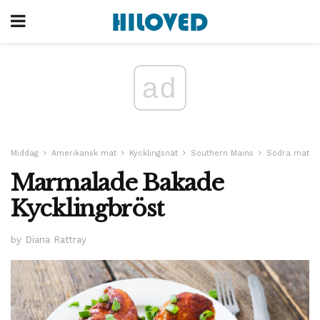
ad
Middag
Amerikansk mat
Kycklingsnät
Southern Mains
Södra mat
Marmalade Bakade
Kycklingbröst
by Diana Rattray