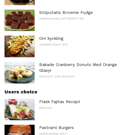
Sötpotatis Brownie Fudge
AMERIKANSKA EFTERRÄTTER
Om kyckling
AMERIKANSKA NÄT
Bakade Cranberry Donuts Med Orange
Glasyr
FRUKOST OCH BRUNCH
Users choice
Fläsk Fajitas Recept
MIDDAG
Pastrami Burgers
AMERIKANSK MAT