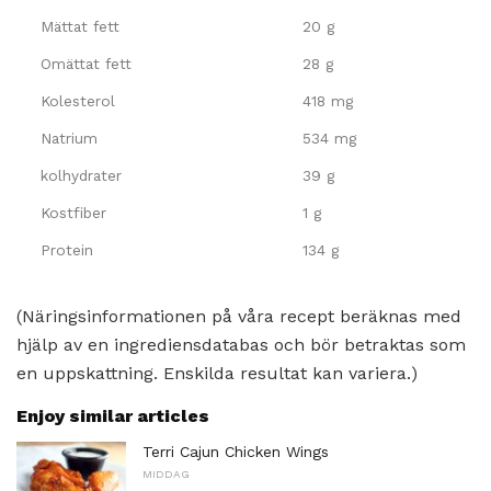
Mättat fett
20 g
Omättat fett
28 g
Kolesterol
418 mg
Natrium
534 mg
kolhydrater
39 g
Kostfiber
1 g
Protein
134 g
(Näringsinformationen på våra recept beräknas med
hjälp av en ingrediensdatabas och bör betraktas som
en uppskattning. Enskilda resultat kan variera.)
Enjoy similar articles
Terri Cajun Chicken Wings
MIDDAG