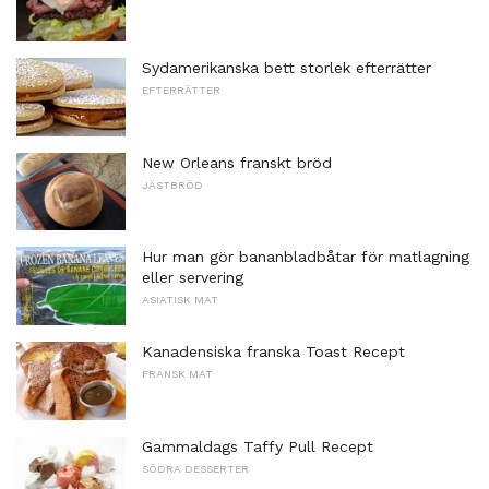
Sydamerikanska bett storlek efterrätter
EFTERRÄTTER
New Orleans franskt bröd
JÄSTBRÖD
Hur man gör bananbladbåtar för matlagning
eller servering
ASIATISK MAT
Kanadensiska franska Toast Recept
FRANSK MAT
Gammaldags Taffy Pull Recept
SÖDRA DESSERTER