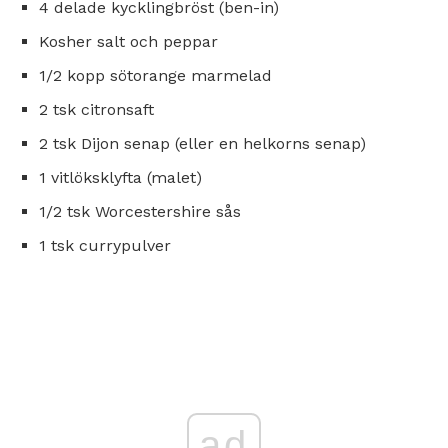
4 delade kycklingbröst (ben-in)
Kosher salt och peppar
1/2 kopp sötorange marmelad
2 tsk citronsaft
2 tsk Dijon senap (eller en helkorns senap)
1 vitlöksklyfta (malet)
1/2 tsk Worcestershire sås
1 tsk currypulver
ad