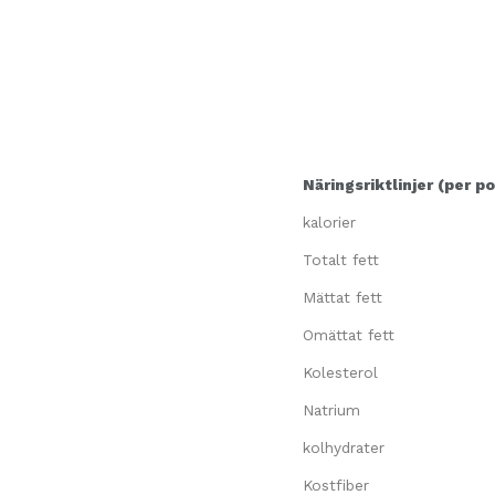
Näringsriktlinjer (per po
kalorier
Totalt fett
Mättat fett
Omättat fett
Kolesterol
Natrium
kolhydrater
Kostfiber