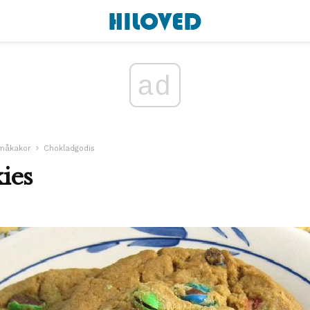
ad
måkakor
Chokladgodis
ies