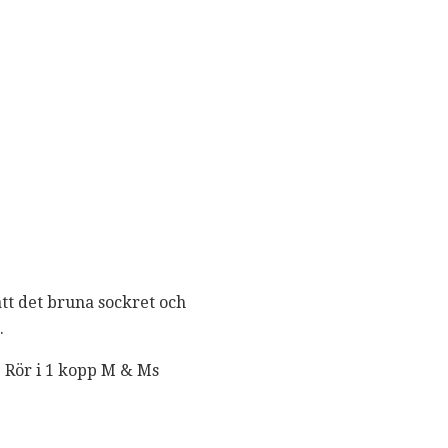
ätt det bruna sockret och
.
r. Rör i 1 kopp M & Ms