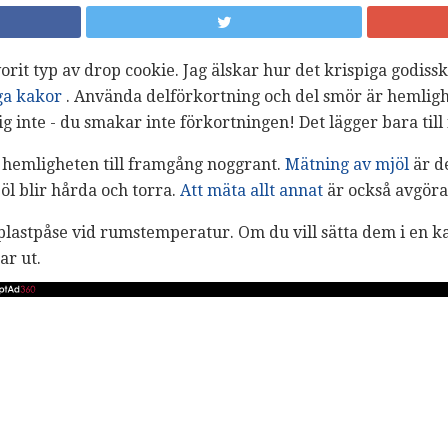
rit typ av drop cookie. Jag älskar hur det krispiga godiss
ga kakor
. Använda delförkortning och del smör är hemligh
g inte - du smakar inte förkortningen! Det lägger bara till 
hemligheten till framgång noggrant.
Mätning av mjöl
är de
l blir hårda och torra.
Att mäta allt annat
är också avgöra
plastpåse vid rumstemperatur. Om du vill sätta dem i en ka
ar ut.