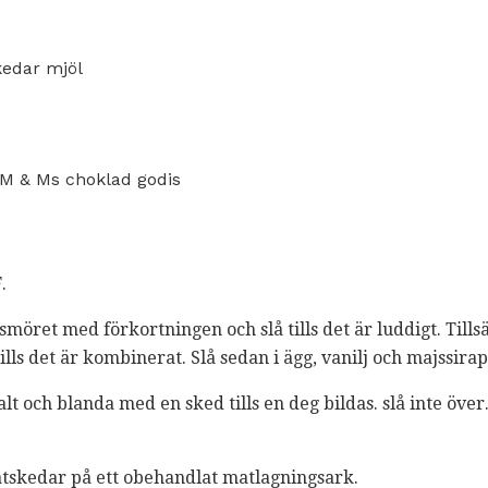
kedar mjöl
a M & Ms choklad godis
.
smöret med förkortningen och slå tills det är luddigt. Tills
ills det är kombinerat. Slå sedan i ägg, vanilj och majssirap
salt och blanda med en sked tills en deg bildas. slå inte öve
skedar på ett obehandlat matlagningsark.