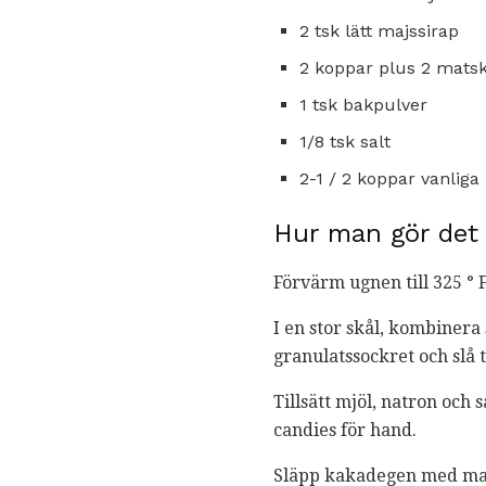
2 tsk lätt majssirap
2 koppar plus 2 mats
1 tsk bakpulver
1/8 tsk salt
2-1 / 2 koppar vanlig
Hur man gör det
Förvärm ugnen till 325 ° F
I en stor skål, kombinera 
granulatssockret och slå t
Tillsätt mjöl, natron och 
candies för hand.
Släpp kakadegen med mat