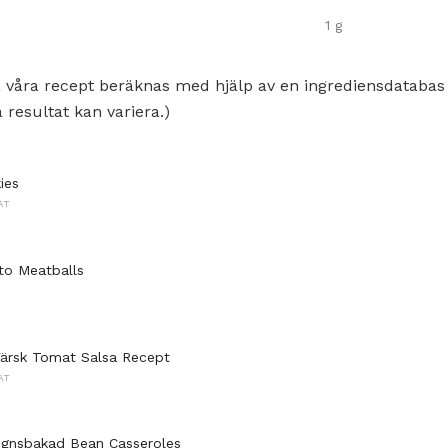
1 g
 våra recept beräknas med hjälp av en ingrediensdatabas
 resultat kan variera.)
ies
AT
to Meatballs
ärsk Tomat Salsa Recept
AT
Ugnsbakad Bean Casseroles