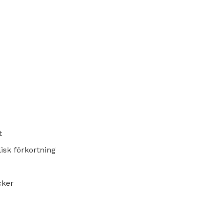
t
lisk förkortning
cker