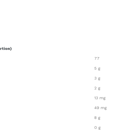
rtion)
77
5 g
3 g
2 g
13 mg
49 mg
8 g
0 g