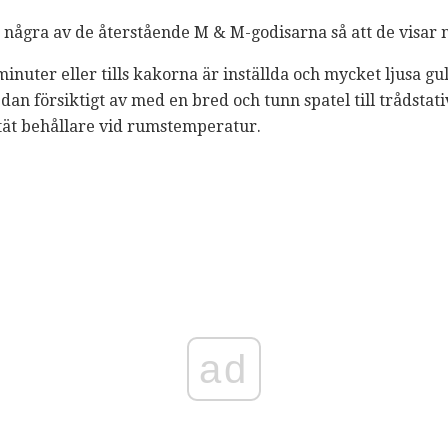
d några av de återstående M & M-godisarna så att de visar
 minuter eller tills kakorna är inställda och mycket ljusa 
dan försiktigt av med en bred och tunn spatel till trådstativ
ttät behållare vid rumstemperatur.
ad