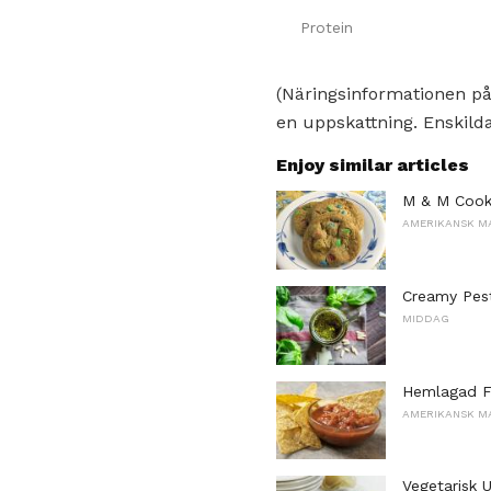
Protein
(Näringsinformationen på
en uppskattning. Enskilda
Enjoy similar articles
M & M Cook
AMERIKANSK M
Creamy Pes
MIDDAG
Hemlagad F
AMERIKANSK M
Vegetarisk 