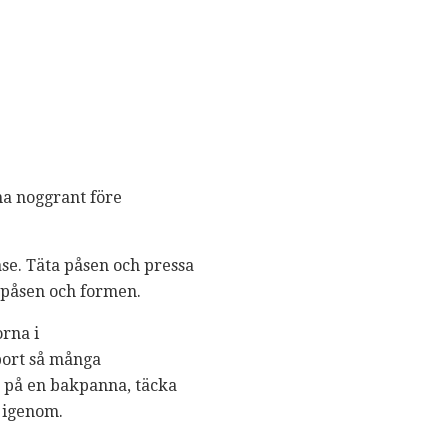
na noggrant före
påse. Täta påsen och pressa
n påsen och formen.
orna i
 bort så många
na på en bakpanna, täcka
s igenom.