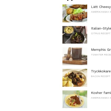
Lätt Cheesy
AMERIKANSKA 
Italian-Sty
CITRUS RECEPT
Memphis Gri
TOMATER RECE
Tryckkokare
BACON RECEPT
Kosher fami
AMERIKANSKA 