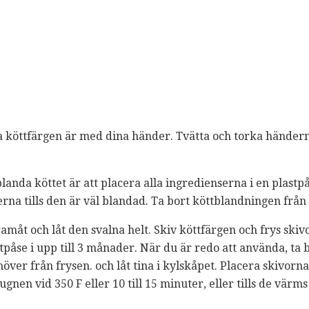
da köttfärgen är med dina händer. Tvätta och torka händer
 blanda köttet är att placera alla ingredienserna i en plast
erna tills den är väl blandad. Ta bort köttblandningen frå
amåt och låt den svalna helt. Skiv köttfärgen och frys skiv
tpåse i upp till 3 månader. När du är redo att använda, ta
över från frysen. och låt tina i kylskåpet. Placera skivor
gnen vid 350 F eller 10 till 15 minuter, eller tills de värm