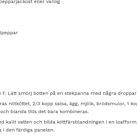
pepparjackost eller vanlig
rtpeppar
5 F. Lätt smörj botten på en stekpanna med några droppar 
ras nötköttet, 2/3 kopp salsa, ägg, mjölk, brödsmulor, 1 kop
ch blanda tills det bara kombineras.
 kallt vatten och bilda köttfärsblandningen i en loafform,
 i den färdiga panelen.