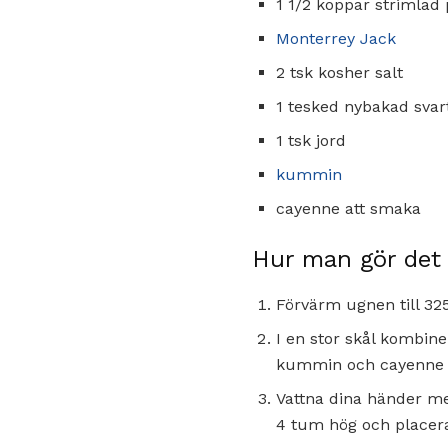
1 1/2 koppar strimlad 
Monterrey Jack
2 tsk kosher salt
1 tesked nybakad sva
1 tsk jord
kummin
cayenne att smaka
Hur man gör det
Förvärm ugnen till 32
I en stor skål kombine
kummin och cayenne o
Vattna dina händer med
4 tum hög och placera