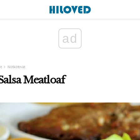
ad
t
Nötköttnät
Salsa Meatloaf