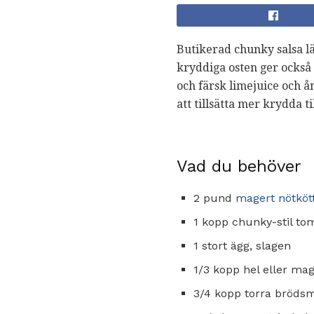
Butikerad chunky salsa lä
kryddiga osten ger också
och färsk limejuice och 
att tillsätta mer krydda t
Vad du behöver
2 pund
magert nötköt
1 kopp chunky-stil to
1 stort ägg, slagen
1/3 kopp hel eller ma
3/4 kopp torra bröds