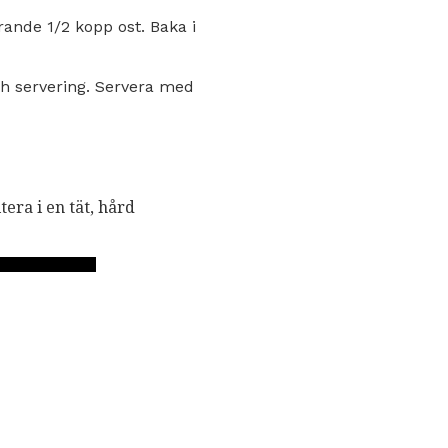
ande 1/2 kopp ost. Baka i
och servering. Servera med
era i en tät, hård