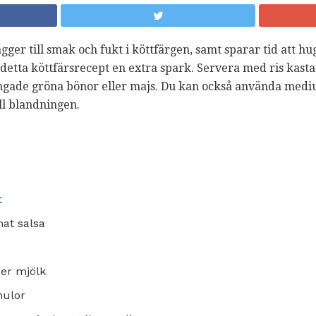
gger till smak och fukt i köttfärgen, samt sparar tid att h
 detta köttfärsrecept en extra spark. Servera med ris kas
ångade gröna bönor eller majs. Du kan också använda mediu
ill blandningen.
t
mat salsa
ger mjölk
mulor