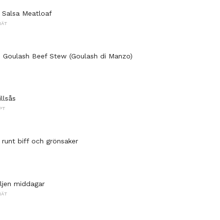
 Salsa Meatloaf
NÄT
le Goulash Beef Stew (Goulash di Manzo)
llsås
PT
 runt biff och grönsaker
ljen middagar
NÄT