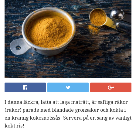
I denna läckra, lätta att laga maträtt, är saftiga räkor
(räkor) parade med blandade grönsaker och kokta i
en krämig kokosnötssås! Servera på en säng av vanligt
kokt ris!