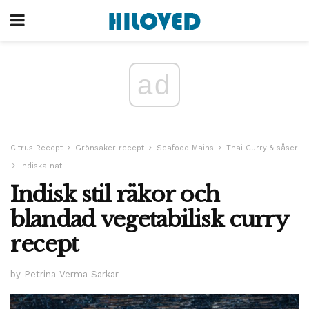
ad
Citrus Recept
Grönsaker recept
Seafood Mains
Thai Curry & såser
Indiska nät
Indisk stil räkor och
blandad vegetabilisk curry
recept
by Petrina Verma Sarkar