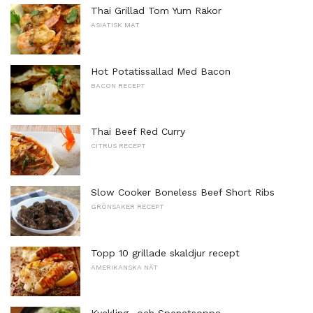
Thai Grillad Tom Yum Räkor
ASIATISK MAT
Hot Potatissallad Med Bacon
BACON RECEPT
Thai Beef Red Curry
CITRUS RECEPT
Slow Cooker Boneless Beef Short Ribs
GRÖNSAKER RECEPT
Topp 10 grillade skaldjur recept
AMERIKANSKA NÄT