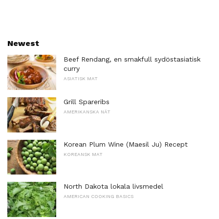
Newest
Beef Rendang, en smakfull sydöstasiatisk
curry
ASIATISK MAT
Grill Spareribs
AMERIKANSKA NÄT
Korean Plum Wine (Maesil Ju) Recept
KOREANSK MAT
North Dakota lokala livsmedel
AMERICAN COOKING BASICS