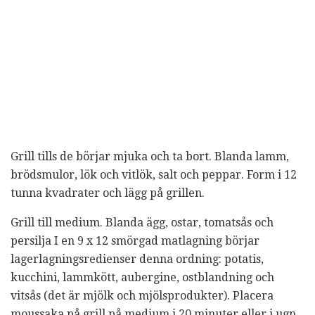
Grill tills de börjar mjuka och ta bort. Blanda lamm,
brödsmulor, lök och vitlök, salt och peppar. Form i 12
tunna kvadrater och lägg på grillen.
Grill till medium. Blanda ägg, ostar, tomatsås och
persilja I en 9 x 12 smörgad matlagning börjar
lagerlagningsredienser denna ordning: potatis,
kucchini, lammkött, aubergine, ostblandning och
vitsås (det är mjölk och mjölsprodukter). Placera
moussaka på grill på medium i 20 minuter eller i ugn