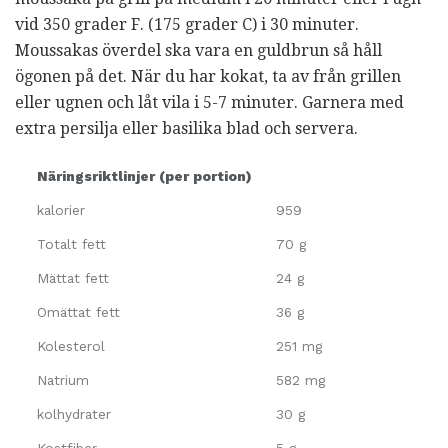
vid 350 grader F. (175 grader C) i 30 minuter.
Moussakas överdel ska vara en guldbrun så håll
ögonen på det. När du har kokat, ta av från grillen
eller ugnen och låt vila i 5-7 minuter. Garnera med
extra persilja eller basilika blad och servera.
Näringsriktlinjer (per portion)
kalorier
959
Totalt fett
70 g
Mättat fett
24 g
Omättat fett
36 g
Kolesterol
251 mg
Natrium
582 mg
kolhydrater
30 g
Kostfiber
5 g