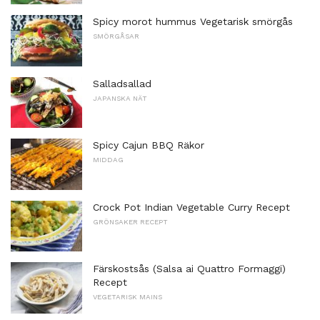
Spicy morot hummus Vegetarisk smörgås
SMÖRGÅSAR
Salladsallad
JAPANSKA NÄT
Spicy Cajun BBQ Räkor
MIDDAG
Crock Pot Indian Vegetable Curry Recept
GRÖNSAKER RECEPT
Färskostsås (Salsa ai Quattro Formaggi)
Recept
VEGETARISK MAINS