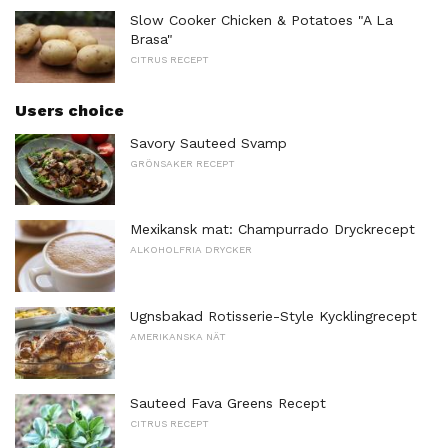
Slow Cooker Chicken & Potatoes "A La
Brasa"
CITRUS RECEPT
Users choice
Savory Sauteed Svamp
GRÖNSAKER RECEPT
Mexikansk mat: Champurrado Dryckrecept
ALKOHOLFRIA DRYCKER
Ugnsbakad Rotisserie-Style Kycklingrecept
AMERIKANSKA NÄT
Sauteed Fava Greens Recept
CITRUS RECEPT