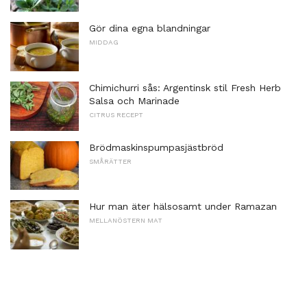
Gör dina egna blandningar
MIDDAG
Chimichurri sås: Argentinsk stil Fresh Herb
Salsa och Marinade
CITRUS RECEPT
Brödmaskinspumpasjästbröd
SMÅRÄTTER
Hur man äter hälsosamt under Ramazan
MELLANÖSTERN MAT