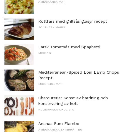
AMERIKANSK MAT
Köttfärs med grillsås glasyr recept
SOUTHERN MAINS
Färsk Tomatsås med Spaghetti
MIDDAG
Mediterranean-Spiced Loin Lamb Chops
Recept
EUROPEISK MAT
Charcuterie: Konst av härdning och
konservering av kött
KULINARISKA ORDLISTA
Ananas Rum Flambe
AMERIKANSKA EFTERRÄTTER