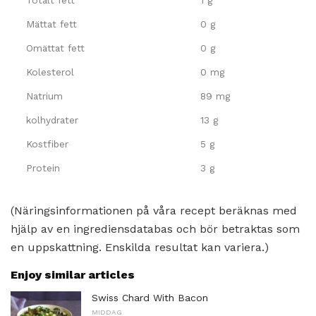
Mättat fett
0 g
Omättat fett
0 g
Kolesterol
0 mg
Natrium
89 mg
kolhydrater
13 g
Kostfiber
5 g
Protein
3 g
(Näringsinformationen på våra recept beräknas med
hjälp av en ingrediensdatabas och bör betraktas som
en uppskattning. Enskilda resultat kan variera.)
Enjoy similar articles
Swiss Chard With Bacon
MIDDAG