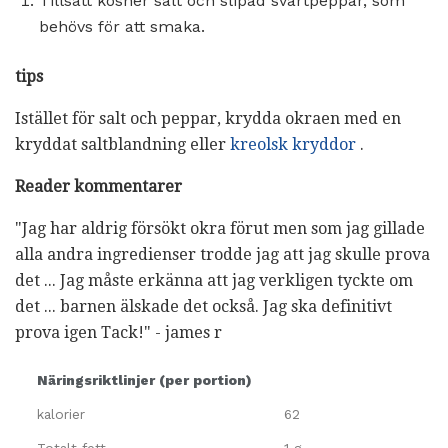
Tillsätt kosher salt och slipad svartpeppar, som
behövs för att smaka.
tips
Istället för salt och peppar, krydda okraen med en
kryddat saltblandning eller
kreolsk kryddor
.
Reader kommentarer
"Jag har aldrig försökt okra förut men som jag gillade
alla andra ingredienser trodde jag att jag skulle prova
det ... Jag måste erkänna att jag verkligen tyckte om
det ... barnen älskade det också. Jag ska definitivt
prova igen Tack!" - james r
Näringsriktlinjer (per portion)
kalorier
62
Totalt fett
1 g