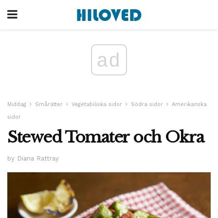
ad
Middag
Smårätter
Vegetabiliska sidor
Södra sidor
Amerikanska
sidor
Stewed Tomater och Okra
by Diana Rattray