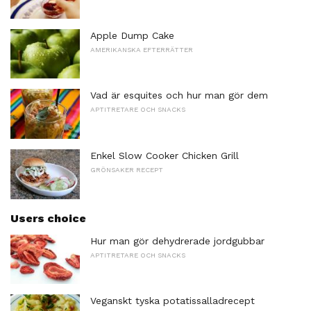
Apple Dump Cake
AMERIKANSKA EFTERRÄTTER
Vad är esquites och hur man gör dem
APTITRETARE OCH SNACKS
Enkel Slow Cooker Chicken Grill
GRÖNSAKER RECEPT
Users choice
Hur man gör dehydrerade jordgubbar
APTITRETARE OCH SNACKS
Veganskt tyska potatissalladrecept