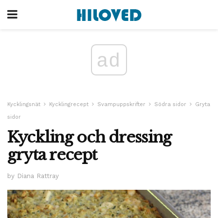
ad
Kycklingsnät
Kycklingrecept
Svampuppskrifter
Södra sidor
Gryta
sidor
Kyckling och dressing
gryta recept
by Diana Rattray