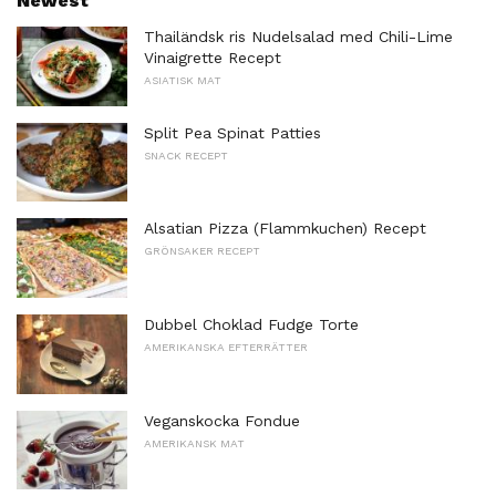
Newest
Thailändsk ris Nudelsalad med Chili-Lime
Vinaigrette Recept
ASIATISK MAT
Split Pea Spinat Patties
SNACK RECEPT
Alsatian Pizza (Flammkuchen) Recept
GRÖNSAKER RECEPT
Dubbel Choklad Fudge Torte
AMERIKANSKA EFTERRÄTTER
Veganskocka Fondue
AMERIKANSK MAT