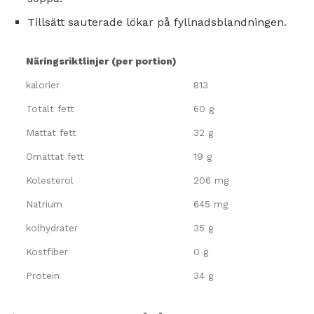
Tillsätt sauterade lökar på fyllnadsblandningen.
Näringsriktlinjer (per portion)
kalorier
813
Totalt fett
60 g
Mättat fett
32 g
Omättat fett
19 g
Kolesterol
206 mg
Natrium
645 mg
kolhydrater
35 g
Kostfiber
0 g
Protein
34 g