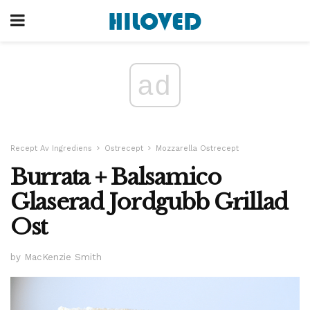
ad
Recept Av Ingrediens
Ostrecept
Mozzarella Ostrecept
Burrata + Balsamico
Glaserad Jordgubb Grillad
Ost
by MacKenzie Smith