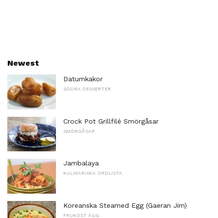
Newest
Datumkakor
SÖDRA DESSERTER
Crock Pot Grillfilé Smörgåsar
SMÖRGÅSAR
Jambalaya
KULINARISKA ORDLISTA
Koreanska Steamed Egg (Gaeran Jim)
FRUKOST ÄGG