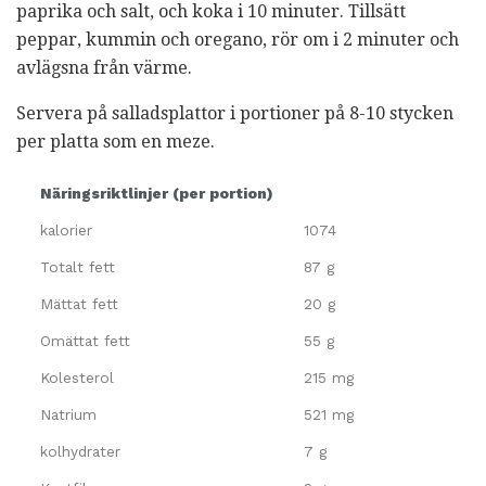
paprika och salt, och koka i 10 minuter. Tillsätt
peppar, kummin och oregano, rör om i 2 minuter och
avlägsna från värme.
Servera på salladsplattor i portioner på 8-10 stycken
per platta som en meze.
Näringsriktlinjer (per portion)
kalorier
1074
Totalt fett
87 g
Mättat fett
20 g
Omättat fett
55 g
Kolesterol
215 mg
Natrium
521 mg
kolhydrater
7 g