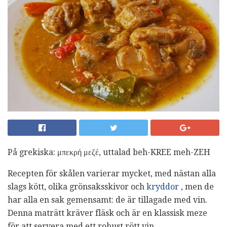
På grekiska: μπεκρή μεζέ, uttalad beh-KREE meh-ZEH
Recepten för skålen varierar mycket, med nästan alla
slags kött, olika grönsaksskivor och
kryddor
, men de
har alla en sak gemensamt: de är tillagade med vin.
Denna maträtt kräver fläsk och är en klassisk meze
för att servera med ett robust rött vin.