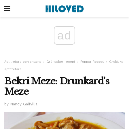
ad
Aptitretare och snacks
Grönsaker recept
Peppar Recept
Grekiska
aptitretare
Bekri Meze: Drunkard's
Meze
by Nancy Gaifyllia