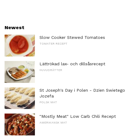
Newest
Slow Cooker Stewed Tomatoes
TOMATER RECEPT
Lättrökad lax- och dillsåsrecept
HUVUDRÄTTER
St Joseph's Day i Polen - Dzien Swietego
Jozefa
POLSK MAT
"Mostly Meat" Low Carb Chili Recept
AMERIKANSK MAT