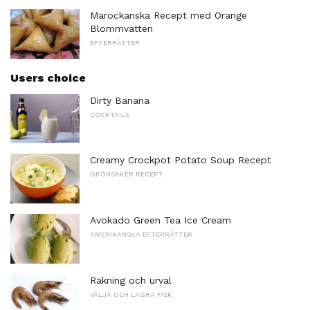
Marockanska Recept med Orange
Blommvatten
EFTERRÄTTER
Users choice
Dirty Banana
COCKTAILS
Creamy Crockpot Potato Soup Recept
GRÖNSAKER RECEPT
Avokado Green Tea Ice Cream
AMERIKANSKA EFTERRÄTTER
Räkning och urval
VÄLJA OCH LAGRA FISK