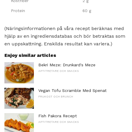
Kostfiber
2 g
Protein
60 g
(Näringsinformationen på våra recept beräknas med
hjälp av en ingrediensdatabas och bör betraktas som
en uppskattning. Enskilda resultat kan variera.)
Enjoy similar articles
Bekri Meze: Drunkard's Meze
APTITRETARE OCH SNACKS
Vegan Tofu Scramble Med Spenat
FRUKOST OCH BRUNCH
Fish Pakora Recept
APTITRETARE OCH SNACKS