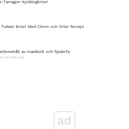
us-Tarragon Kycklingbröst
Turkiet Bröst Med Citron och Örter Recept
ettinnehåll av markkött och fjäderfä
FÄ APTITRETARE
ad