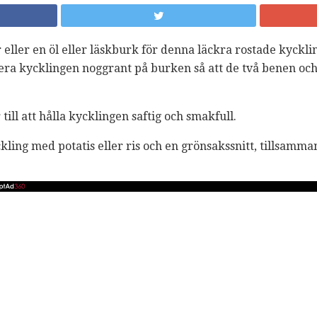
 eller en öl eller läskburk för denna läckra rostade kyckl
nsera kycklingen noggrant på burken så att de två benen o
r till att hålla kycklingen saftig och smakfull.
ling med potatis eller ris och en grönsakssnitt, tillsamma