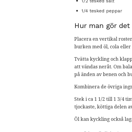
1/2 tesked salt
1/4 tesked peppar
Hur man gör det
Placera en vertikal roste
burken med öl, cola eller 
Tvätta kyckling och klap
att vändas neråt. Om balan
på änden av benen och burk
Kombinera de övriga ingr
Stek i ca 1 1/2 till 1 3/4
tjockaste, köttiga delen av
Öl kan kyckling också lag