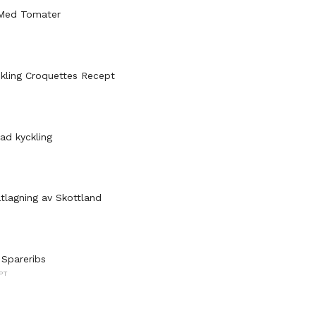
 Med Tomater
ckling Croquettes Recept
tad kyckling
lagning av Skottland
Spareribs
PT