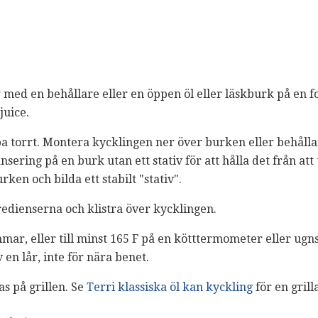
r med en behållare eller en öppen öl eller läskburk på en f
juice.
pa torrt. Montera kycklingen ner över burken eller behå
sering på en burk utan ett stativ för att hålla det från att 
en och bilda ett stabilt "stativ".
edienserna och klistra över kycklingen.
 timmar, eller till minst 165 F på en kötttermometer eller ugn
 en lår, inte för nära benet.
as på grillen. Se
Terri klassiska öl kan kyckling
för en grill