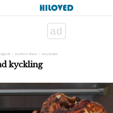
ad
lingsnät
Southern Mains
Huvudrätter
tad kyckling