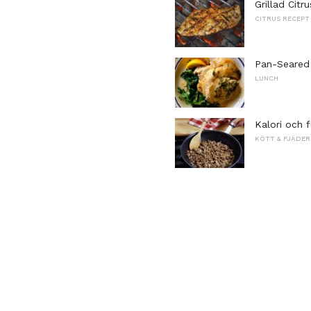
Grillad Citr
CITRUS RECEPT
Pan-Seared 
LUNCH
Kalori och f
KÖTT & FJÄDER