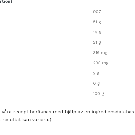
rtion)
907
51 g
14 g
21 g
316 mg
298 mg
2 g
0 g
100 g
 våra recept beräknas med hjälp av en ingrediensdatabas
 resultat kan variera.)