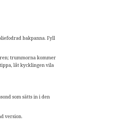
oliefodrad bakpanna. Fyll
llaren; trummorna kommer
tippa, låt kycklingen vila
ssond som sätts in i den
ad version.