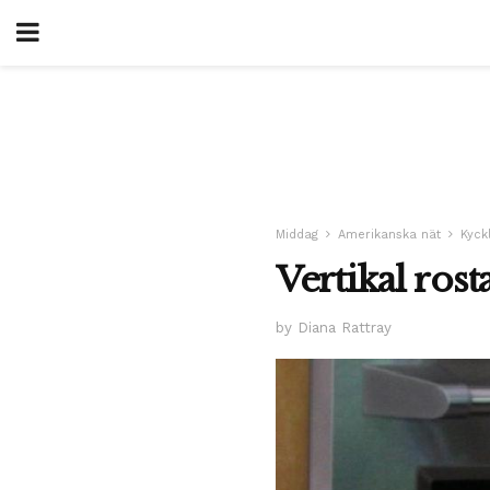
Middag
Amerikanska nät
Kyck
Vertikal ros
by Diana Rattray