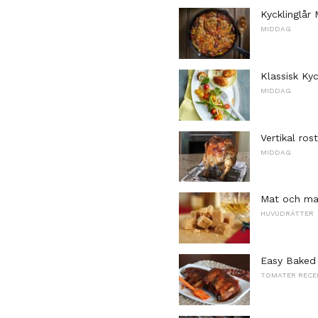
Kycklinglår
MIDDAG
Klassisk Ky
MIDDAG
Vertikal ros
MIDDAG
Mat och mat
HUVUDRÄTTER
Easy Baked 
TOMATER RECE