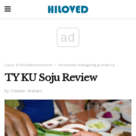
ad
Liquor & Produktrecensioner
Koreanska matlagning grunderna
TY KU Soju Review
by Colleen Graham