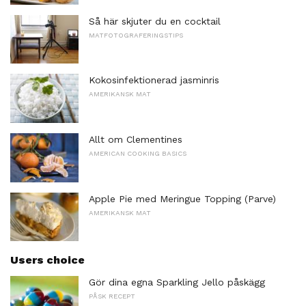
Så här skjuter du en cocktail
MATFOTOGRAFERINGSTIPS
Kokosinfektionerad jasminris
AMERIKANSK MAT
Allt om Clementines
AMERICAN COOKING BASICS
Apple Pie med Meringue Topping (Parve)
AMERIKANSK MAT
Users choice
Gör dina egna Sparkling Jello påskägg
PÅSK RECEPT