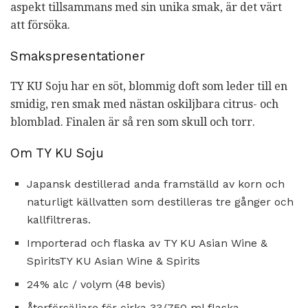
aspekt tillsammans med sin unika smak, är det värt
att försöka.
Smakspresentationer
TY KU Soju har en söt, blommig doft som leder till en
smidig, ren smak med nästan oskiljbara citrus- och
blomblad. Finalen är så ren som skull och torr.
Om TY KU Soju
Japansk destillerad anda framställd av korn och
naturligt källvatten som destilleras tre gånger och
kallfiltreras.
Importerad och flaska av TY KU Asian Wine &
SpiritsTY KU Asian Wine & Spirits
24% alc / volym (48 bevis)
Återförsäljare för cirka 33/750 ml flaska