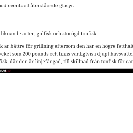
d eventuell återstående glasyr.
 liknande arter, gulfisk och storögd tonfisk.
k är bättre för grillning eftersom den har en högre fetthal
cket som 200 pounds och finns vanligtvis i djupt havsvatte
fisk, där den är linjefångad, till skillnad från tonfisk för ca