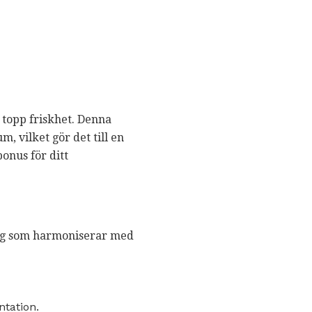
å topp friskhet. Denna
m, vilket gör det till en
onus för ditt
ssing som harmoniserar med
ntation.