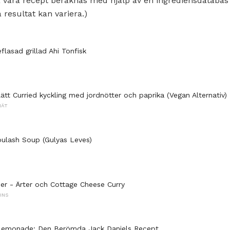
 våra recept beräknas med hjälp av en ingrediensdatabas
 resultat kan variera.)
lasad grillad Ahi Tonfisk
ätt Curried kyckling med jordnötter och paprika (Vegan Alternativ)
NÄT
ulash Soup (Gulyas Leves)
er - Ärter och Cottage Cheese Curry
INS
Lemonade: Den Berömda Jack Daniels Recept