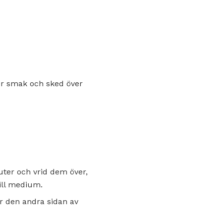
ter smak och sked över
nuter och vrid dem över,
ill medium.
er den andra sidan av