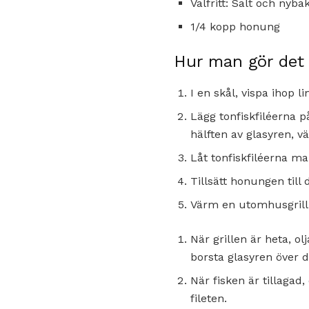
Valfritt: Salt och nyb
1/4 kopp honung
Hur man gör det
I en skål, vispa ihop li
Lägg tonfiskfiléerna 
hälften av glasyren, vä
Låt tonfiskfiléerna ma
Tillsätt honungen till
Värm en utomhusgrill p
När grillen är heta, ol
borsta glasyren över 
När fisken är tillagad
fileten.