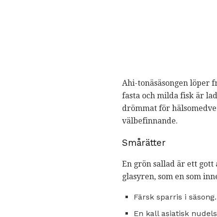
Ahi-tonäsäsongen löper fr
fasta och milda fisk är la
drömmat för hälsomedvetna
välbefinnande.
Smårätter
En grön sallad är ett got
glasyren, som en som inne
Färsk sparris i säsong.
En kall asiatisk nudels