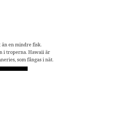
t än en mindre fisk.
n i troperna. Hawaii är
nneries, som fångas i nät.