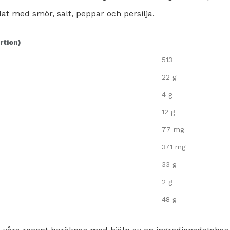
at med smör, salt, peppar och persilja.
rtion)
513
22 g
4 g
12 g
77 mg
371 mg
33 g
2 g
48 g