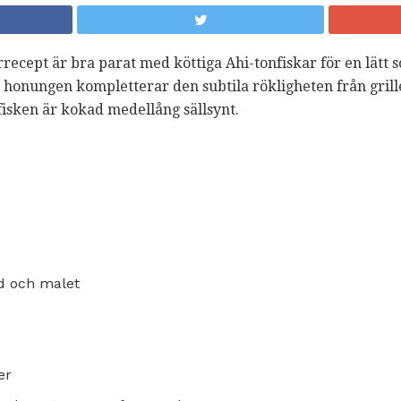
recept är bra parat med köttiga Ahi-tonfiskar för en lätt 
honungen kompletterar den subtila rökligheten från grille
fisken är kokad medellång sällsynt.
ad och malet
er