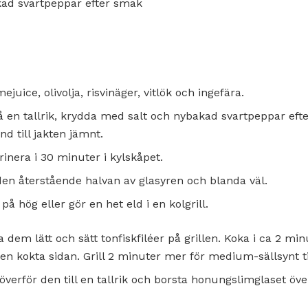
akad svartpeppar efter smak
mejuice, olivolja, risvinäger, vitlök och ingefära.
på en tallrik, krydda med salt och nybakad svartpeppar ef
nd till jakten jämnt.
rinera i 30 minuter i kylskåpet.
 den återstående halvan av glasyren och blanda väl.
å hög eller gör en het eld i en kolgrill.
ja dem lätt och sätt tonfiskfiléer på grillen. Koka i ca 2 mi
den kokta sidan. Grill 2 minuter mer för medium-sällsynt t
, överför den till en tallrik och borsta honungslimglaset öv