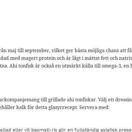
ån maj till september, vilket ger bästa möjliga chans att f
ddad med magert protein och är lågt i mättat fett och natriu
. Ahi tonfisk är också en utmärkt källa till omega-3, en b
t ackompanjemang till grillade ahi tonfiskar. Välj ett dre
håller kalk för detta glasyrrecept. Servera med:
allad eller vit basmati-ris gör en fullständig asiatisk prese