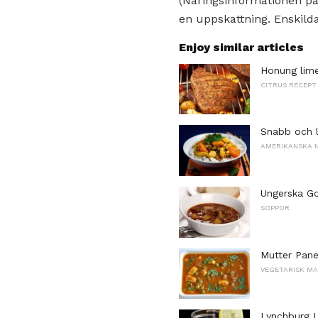
(Näringsinformationen på
en uppskattning. Enskilda
Enjoy similar articles
Honung limef
CITRUS RECEPT
Snabb och l
AMERIKANSKA 
Ungerska Go
SOPPOR
Mutter Pane
VEGETARISK MA
Lynchburg 