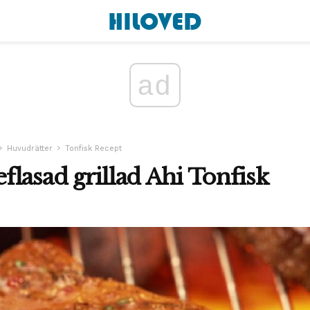
ad
Huvudrätter
Tonfisk Recept
lasad grillad Ahi Tonfisk