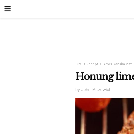
Citrus Recept
Amerikanska nät
Honung limef
by John Mitzewich