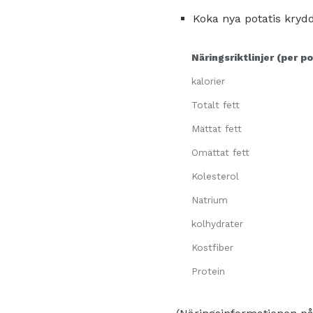
Koka nya potatis krydd
Näringsriktlinjer (per po
kalorier
Totalt fett
Mättat fett
Omättat fett
Kolesterol
Natrium
kolhydrater
Kostfiber
Protein