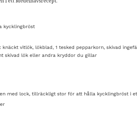
n i ett Medelhavsrecept.
ia kycklingbröst
 knäckt vitlök, lökblad, 1 tesked pepparkorn, skivad ingefär
nt skivad lök eller andra kryddor du gillar
ten med lock, tillräckligt stor för att hålla kycklingbröst i e
er