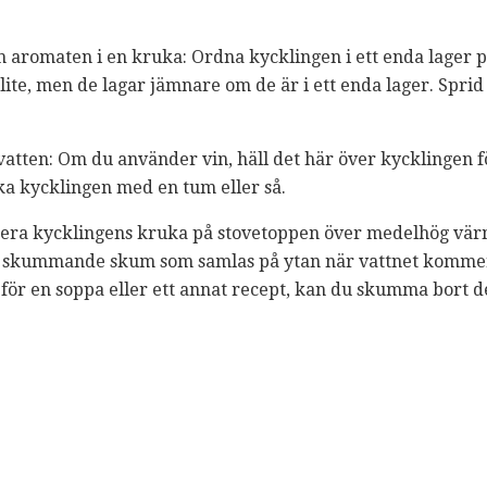
 aromaten i en kruka: Ordna kycklingen i ett enda lager p
ite, men de lagar jämnare om de är i ett enda lager. Sprid
tten: Om du använder vin, häll det här över kycklingen förs
äcka kycklingen med en tum eller så.
cera kycklingens kruka på stovetoppen över medelhög vär
tt skummande skum som samlas på ytan när vattnet kommer
ör en soppa eller ett annat recept, kan du skumma bort de