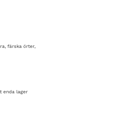
a, färska örter,
tt enda lager