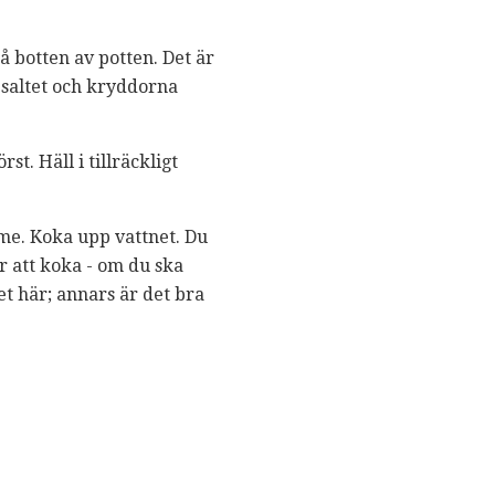
å botten av potten. Det är
 saltet och kryddorna
t. Häll i tillräckligt
me. Koka upp vattnet. Du
 att koka - om du ska
t här; annars är det bra