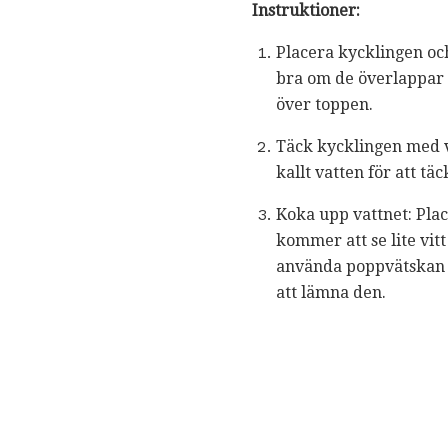
Instruktioner:
Placera kycklingen och
bra om de överlappar l
över toppen.
Täck kycklingen med va
kallt vatten för att t
Koka upp vattnet: Pla
kommer att se lite vi
använda poppvätskan f
att lämna den.