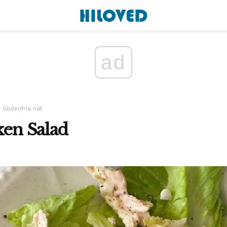
ad
Glutenfria nät
ken Salad