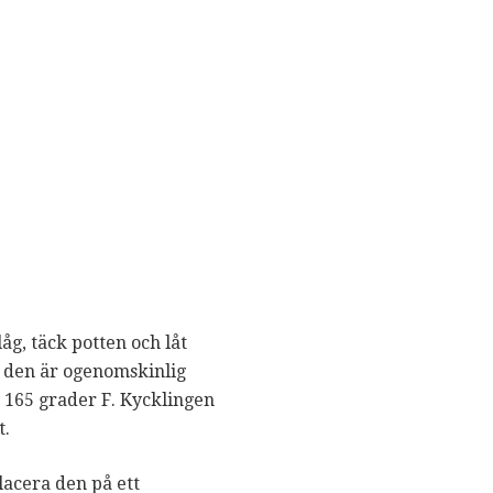
åg, täck potten och låt
r den är ogenomskinlig
 165 grader F. Kycklingen
t.
lacera den på ett