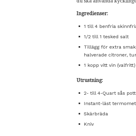
du ska använda kycklinge
Ingredienser:
1 till 4 benfria skinnfr
1/2 till 1 tesked salt
Tillägg för extra smak:
halverade citroner, tu
1 kopp vitt vin (valfritt)
Utrustning:
2- till 4-Quart sås pot
Instant-läst termomet
Skärbräda
Kniv