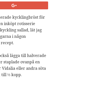
cherade kycklingbröst för
n inköpt rotisserie
yckling sallad, lät jag
garna i någon
 recept.
ckså lägga till halverade
ler staplade ovanpå en
r Vidalia eller andra söta
till ⅓ kopp.