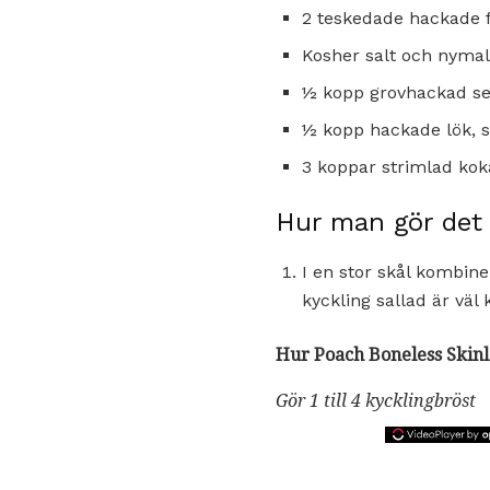
2 teskedade hackade f
Kosher salt och nymal
½ kopp grovhackad sel
½ kopp hackade lök, s
3 koppar strimlad koka
Hur man gör det
I en stor skål kombiner
kyckling sallad är väl
Hur Poach Boneless Skinl
Gör 1 till 4 kycklingbröst