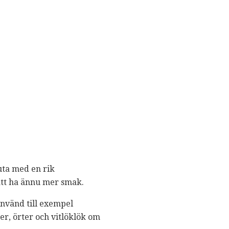
uta med en rik
att ha ännu mer smak.
Använd till exempel
er, örter och vitlöklök om