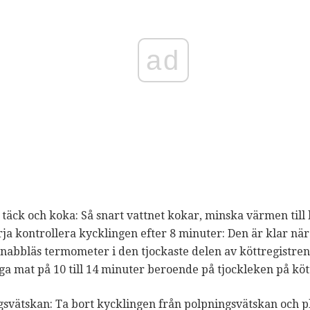
ad
 täck och koka: Så snart vattnet kokar, minska värmen till l
ja kontrollera kycklingen efter 8 minuter: Den är klar nä
nabbläs termometer i den tjockaste delen av köttregistren
laga mat på 10 till 14 minuter beroende på tjockleken på köt
gsvätskan: Ta bort kycklingen från polpningsvätskan och p