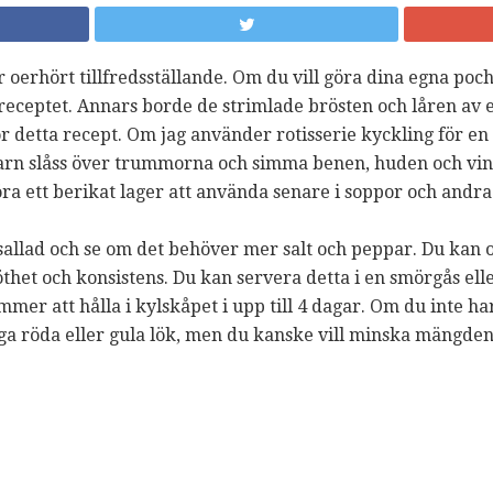
är oerhört tillfredsställande. Om du vill göra dina egna po
receptet. Annars borde de strimlade brösten och låren av e
 detta recept. Om jag använder rotisserie kyckling för en k
arn slåss över trummorna och simma benen, huden och vin
öra ett berikat lager att använda senare i soppor och andra
gsallad och se om det behöver mer salt och peppar. Du kan o
 söthet och konsistens. Du kan servera detta i en smörgås el
mmer att hålla i kylskåpet i upp till 4 dagar. Om du inte ha
a röda eller gula lök, men du kanske vill minska mängden 