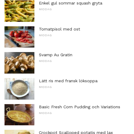
Enkel gul sommar squash gryta
MIDDAG
Tomatpisol med ost
MIDDAG
Svamp Au Gratin
MIDDAG
Lätt ris med fransk löksoppa
MIDDAG
Basic Fresh Corn Pudding och Variations
MIDDAG
Crockpot Scalloped potatis med lax