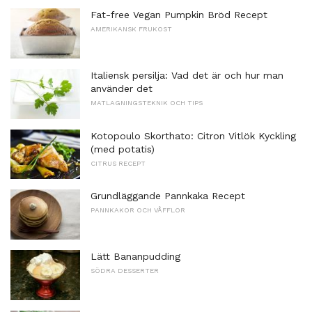
Fat-free Vegan Pumpkin Bröd Recept
AMERIKANSK FRUKOST
Italiensk persilja: Vad det är och hur man
använder det
MATLAGNINGSTEKNIK OCH TIPS
Kotopoulo Skorthato: Citron Vitlök Kyckling
(med potatis)
CITRUS RECEPT
Grundläggande Pannkaka Recept
PANNKAKOR OCH VÅFFLOR
Lätt Bananpudding
SÖDRA DESSERTER