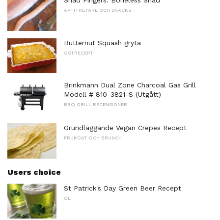
Shad Fingers: Boneless Shad
APTITRETARE OCH SNACKS
Butternut Squash gryta
OSTRECEPT
Brinkmann Dual Zone Charcoal Gas Grill
Modell # 810-3821-S (Utgått)
BBQ GRILL RECENSIONER
Grundläggande Vegan Crepes Recept
FRUKOST OCH BRUNCH
Users choice
St Patrick's Day Green Beer Recept
ÖL