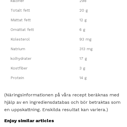
kalorier
298
Totalt fett
20 g
Mättat fett
12 g
Omättat fett
6 g
Kolesterol
93 mg
Natrium
313 mg
kolhydrater
17 g
Kostfiber
3 g
Protein
14 g
(Näringsinformationen på våra recept beräknas med
hjälp av en ingrediensdatabas och bör betraktas som
en uppskattning. Enskilda resultat kan variera.)
Enjoy similar articles