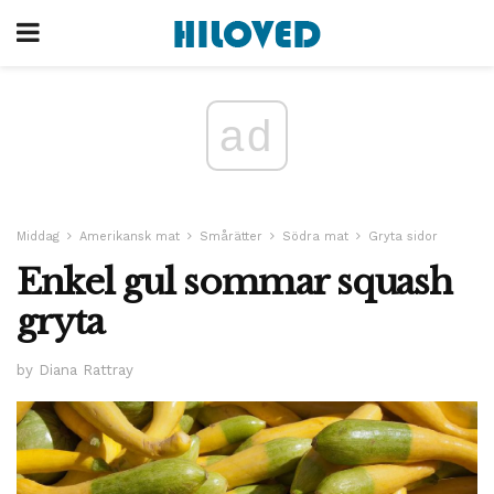
ad
Middag
Amerikansk mat
Smårätter
Södra mat
Gryta sidor
Enkel gul sommar squash
gryta
by Diana Rattray