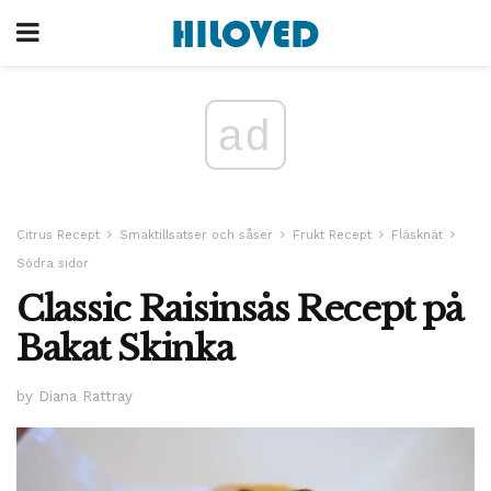
ad
Citrus Recept
Smaktillsatser och såser
Frukt Recept
Fläsknät
Södra sidor
Classic Raisinsås Recept på
Bakat Skinka
by Diana Rattray