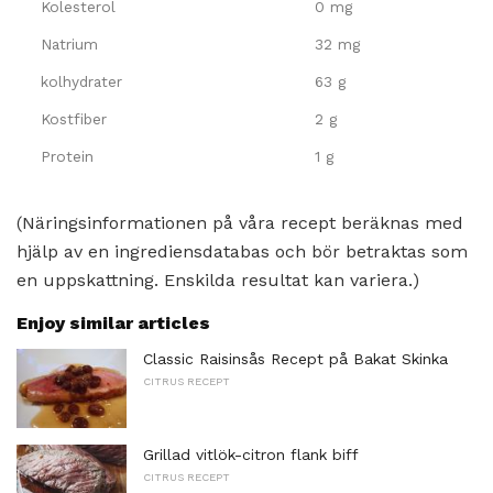
Kolesterol
0 mg
Natrium
32 mg
kolhydrater
63 g
Kostfiber
2 g
Protein
1 g
(Näringsinformationen på våra recept beräknas med
hjälp av en ingrediensdatabas och bör betraktas som
en uppskattning. Enskilda resultat kan variera.)
Enjoy similar articles
Classic Raisinsås Recept på Bakat Skinka
CITRUS RECEPT
Grillad vitlök-citron flank biff
CITRUS RECEPT