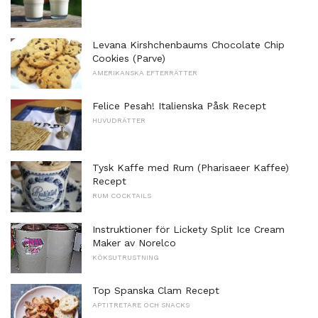
Levana Kirshchenbaums Chocolate Chip
Cookies (Parve)
AMERIKANSKA EFTERRÄTTER
Felice Pesah! Italienska Påsk Recept
HUVUDRÄTTER
Tysk Kaffe med Rum (Pharisaeer Kaffee)
Recept
RUM COCKTAILS
Instruktioner för Lickety Split Ice Cream
Maker av Norelco
KÖKSUTRUSTNING
Top Spanska Clam Recept
APTITRETARE OCH SNACKS