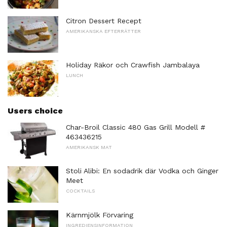
Citron Dessert Recept
AMERIKANSKA EFTERRÄTTER
Holiday Räkor och Crawfish Jambalaya
LUNCH
Users choice
Char-Broil Classic 480 Gas Grill Modell #
463436215
AMERIKANSK MAT
Stoli Alibi: En sodadrik där Vodka och Ginger
Meet
COCKTAILS
Kärnmjölk Förvaring
INGREDIENSINFORMATION