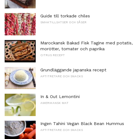
Guide till torkade chiles
SMAKTILLSATSER OCH SÅSER
Marockansk Bakad Fisk Tagine med potatis,
morötter, tomater och paprika
CITRUS RECEPT
Grundläggande japanska recept
APTITRETARE OCH SNACKS
In & Out Lemontini
AMERIKANSK MAT
Ingen Tahini Vegan Black Bean Hummus
APTITRETARE OCH SNACKS